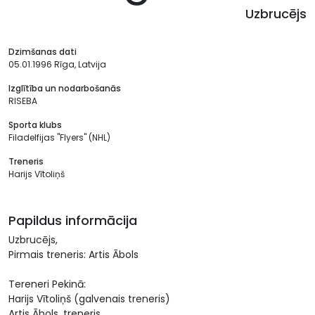
Uzbrucējs
Dzimšanas dati
05.01.1996 Rīga, Latvija
Izglītība un nodarbošanās
RISEBA
Sporta klubs
Filadelfijas "Flyers" (NHL)
Treneris
Harijs Vītoliņš
Papildus informācija
Uzbrucējs,
Pirmais treneris: Artis Ābols
Tereneri Pekinā:
Harijs Vītoliņš (galvenais treneris)
Artis Ābols, treneris