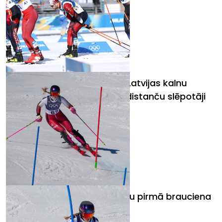
Olimpiskajās spēlēs startē Latvijas kalnu
slēpotājas, biatlonistes un distanču slēpotāji
Bondare pēc olimpisko spēļu pirmā brauciena
slalomā ieņem 53. vietu