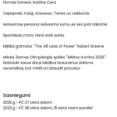
Pirmais treneris: Kristīne Cera
Vaļasprieki, hobiji, intereses: Teniss un veikbords
Iedvesmas persona: Iedvesma esmu es sev pati nākotnē
Sportiskais moto: Hard work works
Mīļākā grāmata: ''The 48 Laws of Power'' Robert Greene
Mērķis Ziemas Olimpiskajās spēlēs ''Milāna-Kortīna 2026'':
Nobraukt savus divus labākos braucienus slaloma
sacensības, būt mirklī un izbaudīt procesu!
Sasniegumi
2025.g.- PČ 27.vieta slalom
2023.g.- PČ 38.vieta slalom, 15.vieta team parallel