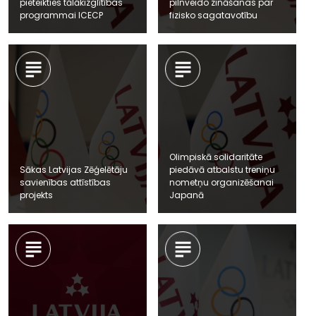
pieteikties tālākizglītības
pilnveido zināšanas par
programmai ICECP
fizisko sagatavotību
Olimpiskā solidaritāte
Sākas Latvijas Zēģelētāju
piedāvā atbalstu treniņu
savienības attīstības
nometņu organizēšanai
projekts
Japanā