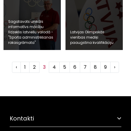
Sagatavots unikāls
informatīvs mācību
līdzeklis latviešu valodā -
Latvijas Olimpiskās
"Sporta administrēšanas
vienības mediķi
rokasgrāmata"
paaugstina kvalifikāciju
‹
1
2
3
4
5
6
7
8
9
›
Kontakti