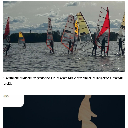
Septiņas dienas mācībām un pieredzes apmaiņai burāšanas treneru
vidū.