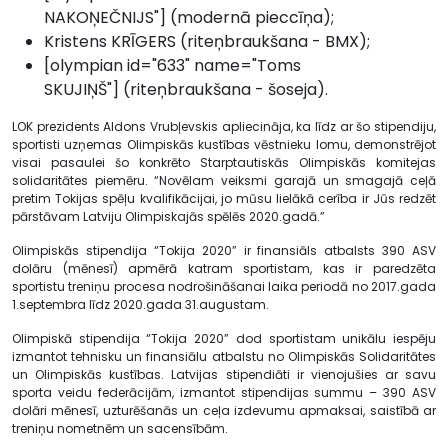
NAKOŅEČNIJS"] (modernā pieccīņa);
Kristens KRĪGERS (riteņbraukšana - BMX);
[olympian id="633" name="Toms
SKUJIŅŠ"] (riteņbraukšana - šoseja).
LOK prezidents Aldons Vrubļevskis apliecināja, ka līdz ar šo stipendiju,
sportisti uzņemas Olimpiskās kustības vēstnieku lomu, demonstrējot
visai pasaulei šo konkrēto Starptautiskās Olimpiskās komitejas
solidaritātes piemēru. “Novēlam veiksmi garajā un smagajā ceļā
pretim Tokijas spēļu kvalifikācijai, jo mūsu lielākā cerība ir Jūs redzēt
pārstāvam Latviju Olimpiskajās spēlēs 2020.gadā.”
Olimpiskās stipendija “Tokija 2020” ir finansiāls atbalsts 390 ASV
dolāru (mēnesī) apmērā katram sportistam, kas ir paredzēta
sportistu treniņu procesa nodrošināšanai laika periodā no 2017.gada
1.septembra līdz 2020.gada 31.augustam.
Olimpiskā stipendija “Tokija 2020” dod sportistam unikālu iespēju
izmantot tehnisku un finansiālu atbalstu no Olimpiskās Solidaritātes
un Olimpiskās kustības. Latvijas stipendiāti ir vienojušies ar savu
sporta veidu federācijām, izmantot stipendijas summu – 390 ASV
dolāri mēnesī, uzturēšanās un ceļa izdevumu apmaksai, saistībā ar
treniņu nometnēm un sacensībām.