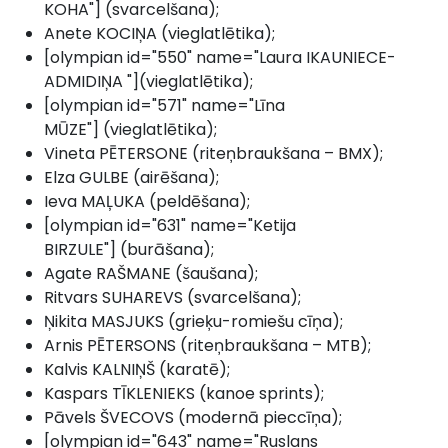
KOHA"] (svarcelšana);
Anete KOCIŅA (vieglatlētika);
[olympian id="550" name="Laura IKAUNIECE-
ADMIDIŅA "](vieglatlētika);
[olympian id="571" name="Līna
MŪZE"] (vieglatlētika);
Vineta PĒTERSONE (riteņbraukšana – BMX);
Elza GULBE (airēšana);
Ieva MAĻUKA (peldēšana);
[olympian id="631" name="Ketija
BIRZULE"] (burāšana);
Agate RAŠMANE (šaušana);
Ritvars SUHAREVS (svarcelšana);
Ņikita MASJUKS (grieķu-romiešu cīņa);
Arnis PĒTERSONS (riteņbraukšana – MTB);
Kalvis KALNIŅŠ (karatē);
Kaspars TĪKLENIEKS (kanoe sprints);
Pāvels ŠVECOVS (modernā pieccīņa);
[olympian id="643" name="Ruslans