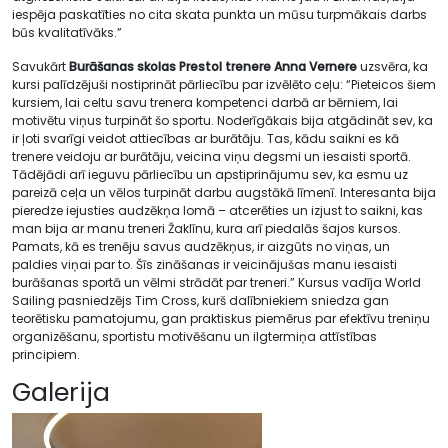
iespēja paskatīties no cita skata punkta un mūsu turpmākais darbs
būs kvalitatīvāks.”
Savukārt
Burāšanas skolas Prestol trenere Anna Vernere
uzsvēra, ka
kursi palīdzējuši nostiprināt pārliecību par izvēlēto ceļu: “Pieteicos šiem
kursiem, lai celtu savu trenera kompetenci darbā ar bērniem, lai
motivētu viņus turpināt šo sportu. Noderīgākais bija atgādināt sev, ka
ir ļoti svarīgi veidot attiecības ar burātāju. Tas, kādu saikni es kā
trenere veidoju ar burātāju, veicina viņu degsmi un iesaisti sportā.
Tādējādi arī ieguvu pārliecību un apstiprinājumu sev, ka esmu uz
pareizā ceļa un vēlos turpināt darbu augstākā līmenī. Interesanta bija
pieredze iejusties audzēkņa lomā – atcerēties un izjust to saikni, kas
man bija ar manu treneri Žaklīnu, kura arī piedalās šajos kursos.
Pamats, kā es trenēju savus audzēkņus, ir aizgūts no viņas, un
paldies viņai par to. Šīs zināšanas ir veicinājušas manu iesaisti
burāšanas sportā un vēlmi strādāt par treneri.” Kursus vadīja World
Sailing pasniedzējs Tim Cross, kurš dalībniekiem sniedza gan
teorētisku pamatojumu, gan praktiskus piemērus par efektīvu treniņu
organizēšanu, sportistu motivēšanu un ilgtermiņa attīstības
principiem.
Galerija