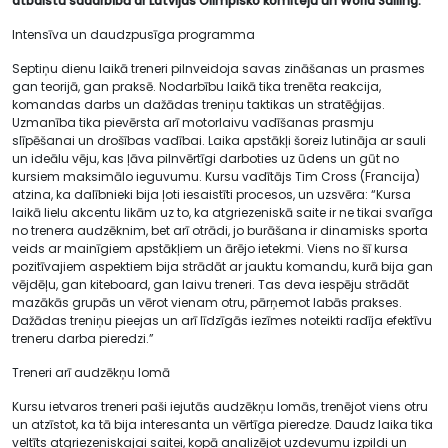
atbalstu sadarbībā ar Latvijas Olimpisko komiteju un World Sailing.
Intensīva un daudzpusīga programma
Septiņu dienu laikā treneri pilnveidoja savas zināšanas un prasmes
gan teorijā, gan praksē. Nodarbību laikā tika trenēta reakcija,
komandas darbs un dažādas treniņu taktikas un stratēģijas.
Uzmanība tika pievērsta arī motorlaivu vadīšanas prasmju
slīpēšanai un drošības vadībai. Laika apstākļi šoreiz lutināja ar sauli
un ideālu vēju, kas ļāva pilnvērtīgi darboties uz ūdens un gūt no
kursiem maksimālo ieguvumu. Kursu vadītājs Tim Cross (Francija)
atzina, ka dalībnieki bija ļoti iesaistīti procesos, un uzsvēra: “Kursa
laikā lielu akcentu likām uz to, ka atgriezeniskā saite ir ne tikai svarīga
no trenera audzēknim, bet arī otrādi, jo burāšana ir dinamisks sporta
veids ar mainīgiem apstākļiem un ārējo ietekmi. Viens no šī kursa
pozitīvajiem aspektiem bija strādāt ar jauktu komandu, kurā bija gan
vējdēļu, gan kiteboard, gan laivu treneri. Tas deva iespēju strādāt
mazākās grupās un vērot vienam otru, pārņemot labās prakses.
Dažādas treniņu pieejas un arī līdzīgās iezīmes noteikti radīja efektīvu
treneru darba pieredzi.”
Treneri arī audzēkņu lomā
Kursu ietvaros treneri paši iejutās audzēkņu lomās, trenējot viens otru
un atzīstot, ka tā bija interesanta un vērtīga pieredze. Daudz laika tika
veltīts atgriezeniskajai saitei, kopā analizējot uzdevumu izpildi un