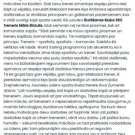
mācoties no kļūdām. Daži laivu treneri izmantoja iespēju pirmo reizi
kāpt uz vējdēļa, savukārt kiteboard trenere Aija Ambrasa iepazīstināja
dalībniekus ar drošības principiem un glābšanas paņēmieniem, kas
ir vitāli svarīgi šajā sporta veidā. Kā uzsvēra
Burāšanas kluba 360
treneris Māris Birzulis
, šādi semināri ceļ ne tikai prasmes, bet arī
komandas sajūtu: “Šādi semināri ceļ mūsu izpratni, prasmes un
treneru kopības, komandas sajūtu. Tie nostiprina izpratni par
principu: Treneris – sportists, sportists – komanda. Sakārto šīs
vērtības vēl labāk. World Sailing programma ļoti akcentē to, ka ir
liekama vienādības zīme starp sportistu un treneri. Savstarpējā pušu
mijiedarbība veicina abu pušu darba rezultātu.” Kā atzīst dalībnieki,
viens no būtiskākajiem ieguvumiem bija savstarpējā pieredzes
apmaiņa un iespēja iepazīt dažādus treniņu principus un metodes.
Tā kā grupā bija gan vējdēļu, gan laivu, gan kiteboard treneri, šī
pieredzes apmaiņa bija īpaši daudzveidīga un iedvesmojoša.
Zvejniekciema Jauniešu ūdens sporta kluba trenere Aiva Zumente
atzina: “Ļoti novērtēju iespēju būt kopā un darboties kopā ar pārējiem
treneriem. Jauni iespaidi arī par vindsērfingu. Tāpat kā jaunieši un
bērni mācās, arī treneriem ir nepieciešama nepārtraukta izaugsme, jo
mainās tehnoloģijas, burāšanas taktika, aprīkojums. Šie kursi deva
lielisku motivācijas devu darboties arī turpmāk. Man ļoti patika
darboties kopā ar citiem treneriem, vērot viņu darbu. Ļoti patika kursu
formāts – sākumā teorētiskās mācības un tad praktiskās nodarbības
uz ūdens, pēc tam pārrunājām visu piedzīvoto un ieguvām
atgriezenisko saiti. Lai arī bija lietas, kas mums jau ir zināmas, bija