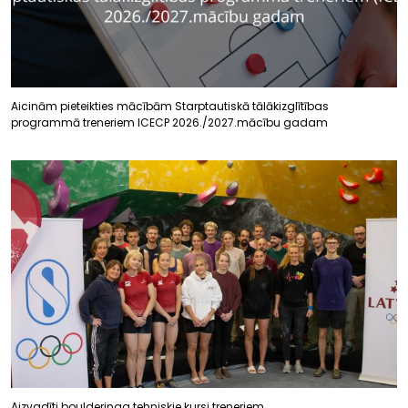
Aicinām pieteikties mācībām Starptautiskā tālākizglītības
programmā treneriem ICECP 2026./2027.mācību gadam
Aizvadīti boulderinga tehniskie kursi treneriem