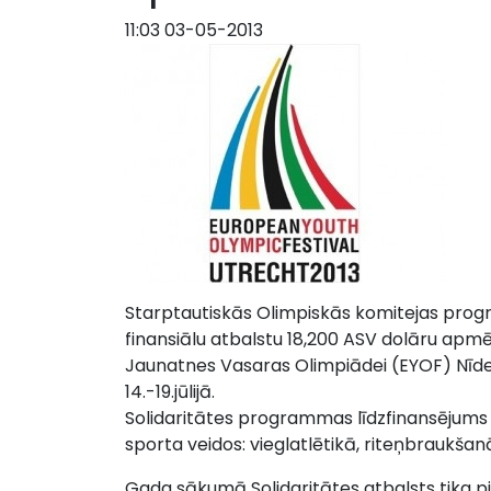
11:03 03-05-2013
Starptautiskās Olimpiskās komitejas progra
finansiālu atbalstu 18,200 ASV dolāru apmē
Jaunatnes Vasaras Olimpiādei (EYOF) Nīder
14.-19.jūlijā.
Solidaritātes programmas līdzfinansējums
sporta veidos: vieglatlētikā, riteņbraukšan
Gada sākumā Solidaritātes atbalsts tika pi