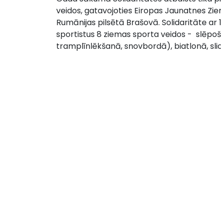
veidos, gatavojoties Eiropas Jaunatnes Zie
Rumānijas pilsētā Brašovā. Solidaritāte ar
sportistus 8 ziemas sporta veidos - slēpo
tramplīnlēkšanā, snovbordā), biatlonā, slid