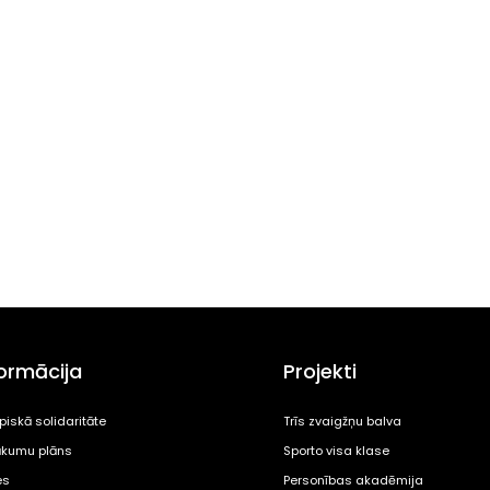
formācija
Projekti
piskā solidaritāte
Trīs zvaigžņu balva
kumu plāns
Sporto visa klase
es
Personības akadēmija