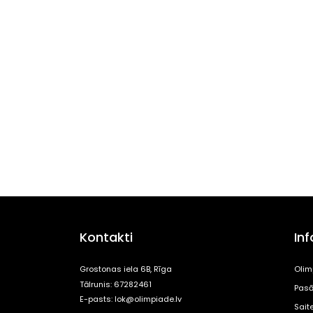
Kontakti
In
Grostonas iela 6B, Rīga
Olim
Tālrunis: 67282461
Pasā
E-pasts:
lok@olimpiade.lv
Sait