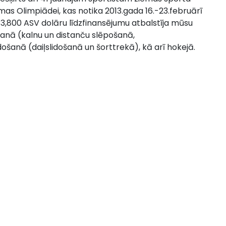
mas Olimpiādei, kas notika 2013.gada 16.-23.februārī
 13,800 ASV dolāru līdzfinansējumu atbalstīja mūsu
šanā (kalnu un distanču slēpošanā,
ošanā (daiļslidošanā un šorttrekā), kā arī hokejā.