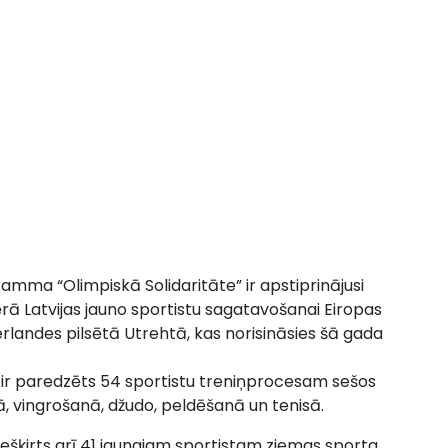
mma “Olimpiskā Solidaritāte” ir apstiprinājusi
rā Latvijas jauno sportistu sagatavošanai Eiropas
landes pilsētā Utrehtā, kas norisināsies šā gada
 ir paredzēts 54 sportistu treniņprocesam sešos
ā, vingrošanā, džudo, peldēšanā un tenisā.
ešķirts arī 41 jaunajam sportistam ziemas sporta