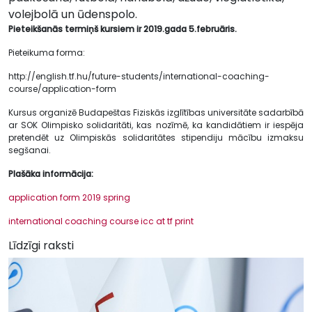
volejbolā un ūdenspolo.
Pieteikšanās termiņš kursiem ir 2019.gada 5.februāris.
Pieteikuma forma:
http://english.tf.hu/future-students/international-coaching-
course/application-form
Kursus organizē Budapeštas Fiziskās izglītības universitāte sadarbībā
ar SOK Olimpisko solidaritāti, kas nozīmē, ka kandidātiem ir iespēja
pretendēt uz Olimpiskās solidaritātes stipendiju mācību izmaksu
segšanai.
Plašāka informācija:
application form 2019 spring
international coaching course icc at tf print
Līdzīgi raksti