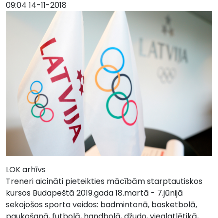
09:04 14-11-2018
LOK arhīvs
Treneri aicināti pieteikties mācībām starptautiskos
kursos Budapeštā 2019.gada 18.martā - 7.jūnijā
sekojošos sporta veidos: badmintonā, basketbolā,
paukošanā, futbolā, handbolā, džudo, vieglatlētikā,