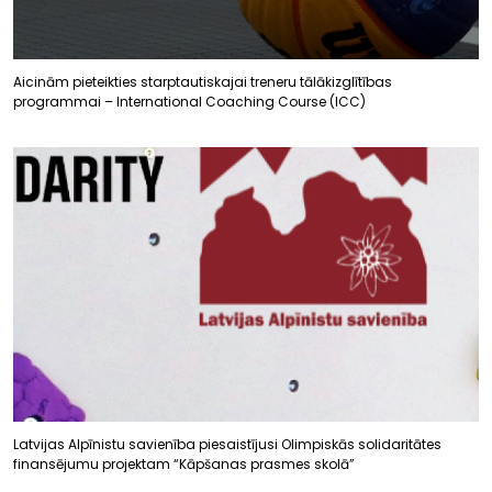
Aicinām pieteikties starptautiskajai treneru tālākizglītības
programmai – International Coaching Course (ICC)
Latvijas Alpīnistu savienība piesaistījusi Olimpiskās solidaritātes
finansējumu projektam “Kāpšanas prasmes skolā”