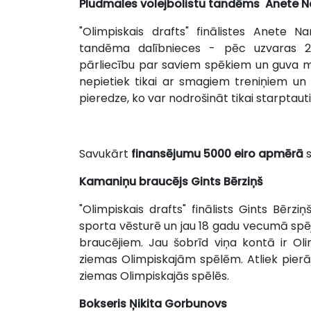
Pludmales volejbolistu tandēms Anete
N
"Olimpiskais drafts" finālistes Anete 
tandēma dalībnieces - pēc uzvaras 2
pārliecību par saviem spēkiem un guva mo
nepietiek tikai ar smagiem treniņiem un
pieredze, ko var nodrošināt tikai starptau
Savukārt
finansējumu 5000 eiro apmērā
s
Kamaniņu braucējs
Gints Bērziņš
"Olimpiskais drafts" finālists Gints Bērz
sporta vēsturē un jau 18 gadu vecumā spē
braucējiem. Jau šobrīd viņa kontā ir O
ziemas Olimpiskajām spēlēm. Atliek pierā
ziemas Olimpiskajās spēlēs.
Bokseris
Ņikita Gorbunovs