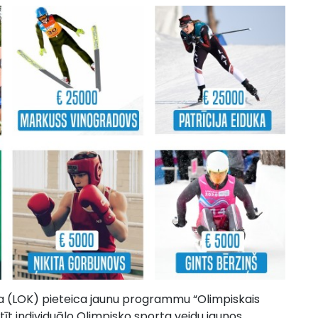
a (LOK) pieteica jaunu programmu “Olimpiskais
stīt individuālo Olimpisko sporta veidu jaunos,