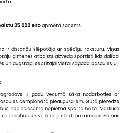
portā.
balstu 25 000 eiro
apmērā saņems:
duka ir distanču slēpotāja ar spēcīgu raksturu. Viņas
tāju ģimenes atbalsts aizveda sportisti līdz dalībai
s un augstajai septītajai vietai šāgada pasaules U-
s
 Vinogradovs 4 gadu vecumā sāka nodarboties ar
s pasaules čempionātā pieaugušajiem. Gūtā pieredze
rtā, būs nepieciešama nopietna sporta bāze. Markusa
sa sacensībās un veiksmīgi starti nākamajās ziemas