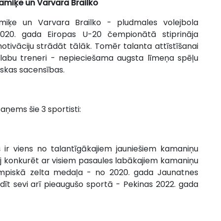
amiķe
un Varvara
Brailko
Namiķe un Varvara Brailko - pludmales volejbola
020. gada Eiropas U-20 čempionātā stiprināja
tivāciju strādāt tālāk. Tomēr talanta attīstīšanai
 labu treneri - nepieciešama augsta līmeņa spēļu
tiskas sacensības.
aņems šie 3 sportisti:
iņš ir viens no talantīgākajiem jauniešiem kamaniņu
j konkurēt ar visiem pasaules labākajiem kamaniņu
limpiskā zelta medaļa - no 2020. gada Jaunatnes
dīt sevi arī pieaugušo sportā - Pekinas 2022. gada