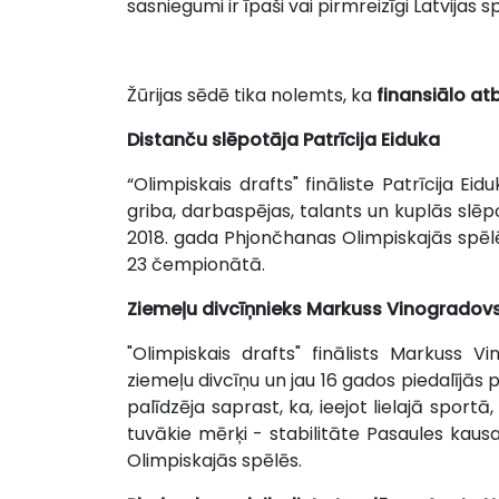
sasniegumi ir īpaši vai pirmreizīgi Latvijas s
Žūrijas sēdē tika nolemts, ka
finansiālo at
Distanču slēpotāja
Patrīcija Eiduka
“Olimpiskais drafts" fināliste Patrīcija Ei
griba, darbaspējas, talants un kuplās slēpo
2018. gada Phjončhanas Olimpiskajās spēlē
23 čempionātā.
Ziemeļu divcīņnieks
Markuss Vinogradov
"Olimpiskais drafts" finālists Markuss
ziemeļu divcīņu un jau 16 gados piedalījā
palīdzēja saprast, ka, ieejot lielajā spo
tuvākie mērķi - stabilitāte Pasaules kau
Olimpiskajās spēlēs.