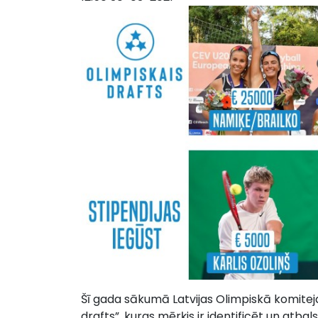
Šī gada sākumā Latvijas Olimpiskā komitej
drafts”, kuras mērķis ir identificēt un atbal