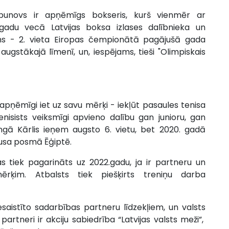
Gorbunovs ir apņēmīgs bokseris, kurš vienmēr ar
gadu vecā Latvijas boksa izlases dalībnieka un
ms - 2. vieta Eiropas čempionātā pagājušā gada
augstākajā līmenī, un, iespējams, tieši "Olimpiskais
š apņēmīgi iet uz savu mērķi - iekļūt pasaules tenisa
enisists veiksmīgi apvieno dalību gan junioru, gan
ingā Kārlis ieņem augsto 6. vietu, bet 2020. gadā
kausa posmā Ēģiptē.
as tiek pagarināts uz 2022.gadu, ja ir partneru un
rķim. Atbalsts tiek piešķirts treniņu darba
saistīto sadarbības partneru līdzekļiem, un valsts
 partneri ir akciju sabiedrība “Latvijas valsts meži”,