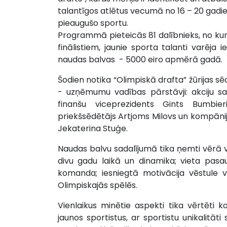
talantīgos atlētus vecumā no 16 – 20 gad
pieaugušo sportu.
Programmā pieteicās 81 dalībnieks, no kuri
finālistiem, jaunie sporta talanti varē
naudas balvas - 5000 eiro apmērā gadā.
Šodien notika “Olimpiskā drafta” žūrijas 
- uzņēmumu vadības pārstāvji: akciju sab
finanšu viceprezidents Gints Bumbieri
priekšsēdētājs Artjoms Milovs un kompān
Jekaterina Stuģe.
Naudas balvu sadalījumā tika ņemti vērā v
divu gadu laikā un dinamika; vieta pasaul
komanda; iesniegtā motivācija vēstule v
Olimpiskajās spēlēs.
Vienlaikus minētie aspekti tika vērtēti 
jaunos sportistus, ar sportistu unikalitāti