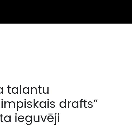
a talantu
mpiskais drafts”
ta ieguvēji