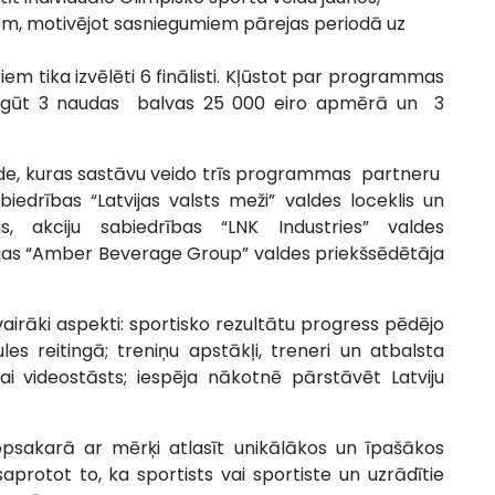
iem, motivējot sasniegumiem pārejas periodā uz
em tika izvēlēti 6 finālisti. Kļūstot par programmas
ja iegūt 3 naudas balvas 25 000 eiro apmērā un 3
sēde, kuras sastāvu veido trīs programmas partneru
iedrības “Latvijas valsts meži” valdes loceklis un
s, akciju sabiedrības “LNK Industries” valdes
ijas “Amber Beverage Group” valdes priekšsēdētāja
airāki aspekti: sportisko rezultātu progress pēdējo
es reitingā; treniņu apstākļi, treneri un atbalsta
ai videostāsts; iespēja nākotnē pārstāvēt Latviju
kopsakarā ar mērķi atlasīt unikālākos un īpašākos
 saprotot to, ka sportists vai sportiste un uzrādītie