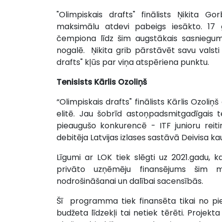
"Olimpiskais drafts" finālists Ņikita 
maksimālu atdevi pabeigs iesākto. 17 
čempiona līdz šim augstākais sasniegu
nogalē. Ņikita grib pārstāvēt savu valsti 
drafts" kļūs par viņa atspēriena punktu.
Tenisists Kārlis Ozoliņš
“Olimpiskais drafts" finālists Kārlis Ozoliņ
elitē. Jau šobrīd astoņpadsmitgadīgais t
pieaugušo konkurencē - ITF junioru reit
debitēja Latvijas izlases sastāvā Deivisa 
Līgumi ar LOK tiek slēgti uz 2021.gadu, k
privāto uzņēmēju finansējums šim mē
nodrošināšanai un dalībai sacensībās.
Šī programma tiek finansēta tikai no pie
budžeta līdzekļi tai netiek tērēti. Projekta