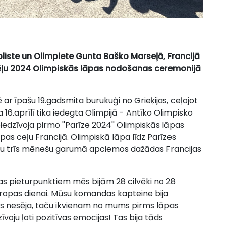
boliste un Olimpiete Gunta Baško Marseļā, Francijā
spēļu 2024 Olimpiskās lāpas nodošanas ceremonijā
 ar īpašu 19.gadsmita burukuģi no Grieķijas, ceļojot
a 16.aprīlī tika iedegta Olimpijā - Antīko Olimpisko
edzīvoja pirmo ''Parīze 2024'' Olimpiskās lāpas
pas ceļu Francijā. Olimpiskā lāpa līdz Parīzes
eju trīs mēnešu garumā apciemos dažādas Francijas
as pieturpunktiem mēs bijām 28 cilvēki no 28
iropas dienai. Mūsu komandas kapteine bija
pas nesēja, taču ikvienam no mums pirms lāpas
īvoju ļoti pozitīvas emocijas! Tas bija tāds