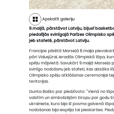
Apskatīt galeriju
9.maijā, pārstāvot Latviju, bijusī basket
piedalījās svinīgajā Parīzes Olimpisko 
jeb stafetē, pārstāvot Latviju.
Francijas pilsētā Marseļā 8.maija pievakarē
pāri Vidusjūrai, ieradās Olimpiskā lāpa, kur
spēļu mājvietā. Savukārt 9.maijā Marseļa pi
svinīgo nodošanu jeb stafeti, kas aizsāka lā
Olimpisko spēļu atklāšanas ceremonijai t
teritorijas.
Gunta Baško par piedzīvoto: ''Vienā no lāp
valstīm un simbolizējām Eiropu par godu E
ukrainiete, kura bija šī posma galvenā lā
nodošanas bija iespēja tai pieskarties. Piedz