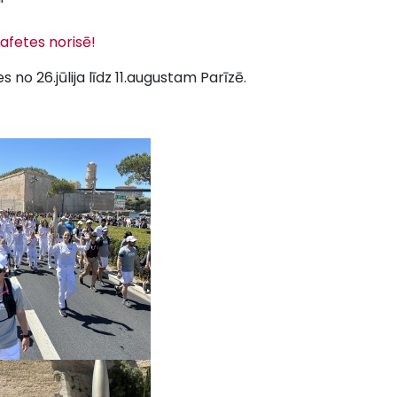
'
tafetes norisē!
 no 26.jūlija līdz 11.augustam Parīzē.