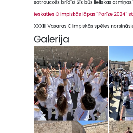
satraucošs brīdīs! Šīs būs lieliskas atmiņas.'
Ieskaties Olimpiskās lāpas ''Parīze 2024'' s
XXXIII Vasaras Olimpiskās spēles norsināsies
Galerija