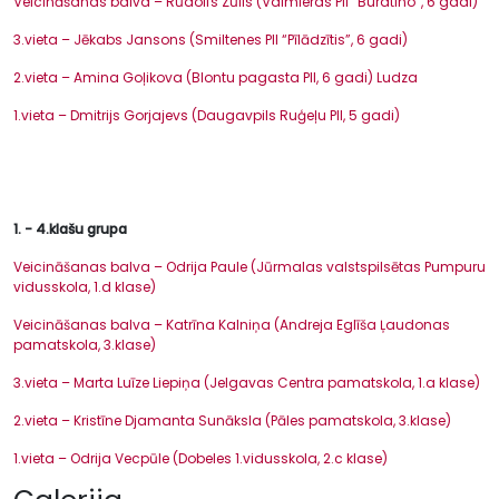
Veicināšanas balva – Rūdolfs Zūlis (Valmieras PII “Buratino”, 6 gadi)
3.vieta – Jēkabs Jansons (Smiltenes PII “Pīlādzītis”, 6 gadi)
2.vieta – Amina Goļikova (Blontu pagasta PII, 6 gadi) Ludza
1.vieta – Dmitrijs Gorjajevs (Daugavpils Ruģeļu PII, 5 gadi)
1. - 4.klašu grupa
Veicināšanas balva – Odrija Paule (Jūrmalas valstspilsētas Pumpuru
vidusskola, 1.d klase)
Veicināšanas balva – Katrīna Kalniņa (Andreja Eglīša Ļaudonas
pamatskola, 3.klase)
3.vieta – Marta Luīze Liepiņa (Jelgavas Centra pamatskola, 1.a klase)
2.vieta – Kristīne Djamanta Sunāksla (Pāles pamatskola, 3.klase)
1.vieta – Odrija Vecpūle (Dobeles 1.vidusskola, 2.c klase)