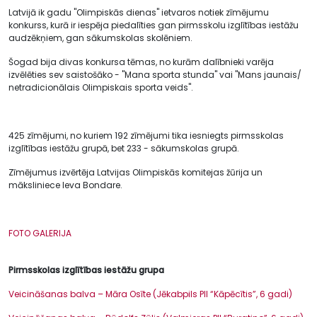
Latvijā ik gadu "Olimpiskās dienas" ietvaros notiek zīmējumu
konkurss, kurā ir iespēja piedalīties gan pirmsskolu izglītības iestāžu
audzēkņiem, gan sākumskolas skolēniem.
Šogad bija divas konkursa tēmas, no kurām dalībnieki varēja
izvēlēties sev saistošāko - "Mana sporta stunda" vai "Mans jaunais/
netradicionālais Olimpiskais sporta veids".
425 zīmējumi, no kuriem 192 zīmējumi tika iesniegts pirmsskolas
izglītības iestāžu grupā, bet 233 - sākumskolas grupā.
Zīmējumus izvērtēja Latvijas Olimpiskās komitejas žūrija un
māksliniece Ieva Bondare.
FOTO GALERIJA
Pirmsskolas izglītības iestāžu grupa
Veicināšanas balva – Māra Osīte (Jēkabpils PII “Kāpēcītis”, 6 gadi)