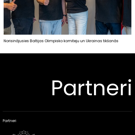
Norisinājusies Baltijas Olimpisko komiteju un Ukrainas tikšanās
Partneri
Partneri