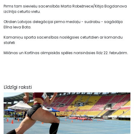
Pirms tam sieviešu sacensībās Marta Robežniece/Kitija Bogdanova
izcīnīja ceturto vietu.
Otrdien Latvijas delegācijai pirmo medaļu - sudrabu - sagādāja
Elīna Ieva Bota.
Kamaniņu sporta sacensības noslēgsies ceturtdien ar komandu
stafeti
Milānas un Kortīnas olimpiskās spēles norisināsies līdz 22. februārim.
Līdzīgi raksti