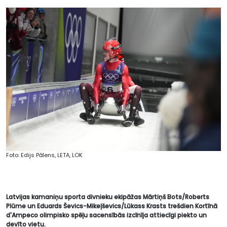
Foto: Edijs Pālens, LETA, LOK
Latvijas kamaniņu sporta divnieku ekipāžas Mārtiņš Bots/Roberts
Plūme un Eduards Ševics-Mikeļševics/Lūkass Krasts trešdien Kortīnā
d'Ampeco olimpisko spēļu sacensībās izcīnīja attiecīgi piekto un
devīto vietu.