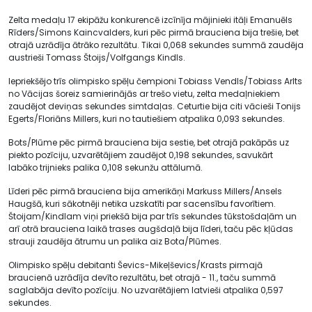
Zelta medaļu 17 ekipāžu konkurencē izcīnīja mājinieki itāļi Emanuēls
Rīders/Simons Kaincvalders, kuri pēc pirmā brauciena bija trešie, bet
otrajā uzrādīja ātrāko rezultātu. Tikai 0,068 sekundes summā zaudēja
austrieši Tomass Štoijs/Volfgangs Kindls.
Iepriekšējo trīs olimpisko spēļu čempioni Tobiass Vendls/Tobiass Arlts
no Vācijas šoreiz samierinājās ar trešo vietu, zelta medaļniekiem
zaudējot deviņas sekundes simtdaļas. Ceturtie bija citi vācieši Tonijs
Egerts/Floriāns Millers, kuri no tautiešiem atpalika 0,093 sekundes.
Bots/Plūme pēc pirmā brauciena bija sestie, bet otrajā pakāpās uz
piekto pozīciju, uzvarētājiem zaudējot 0,198 sekundes, savukārt
labāko trijnieks palika 0,108 sekunžu attālumā.
Līderi pēc pirmā brauciena bija amerikāņi Markuss Millers/Ansels
Haugšā, kuri sākotnēji netika uzskatīti par sacensību favorītiem.
Štoijam/Kindlam viņi priekšā bija par trīs sekundes tūkstošdaļām un
arī otrā brauciena laikā trases augšdaļā bija līderi, taču pēc kļūdas
strauji zaudēja ātrumu un palika aiz Bota/Plūmes.
Olimpisko spēļu debitanti Ševics-Mikeļševics/Krasts pirmajā
braucienā uzrādīja devīto rezultātu, bet otrajā - 11., taču summā
saglabāja devīto pozīciju. No uzvarētājiem latvieši atpalika 0,597
sekundes.