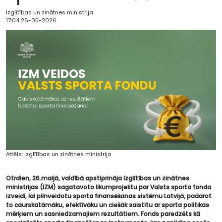
Izglītības un zinātnes ministrija
17:04 26-05-2026
Attēls: Izglītības un zinātnes ministrija
Otrdien, 26.maijā, valdībā apstiprināja Izglītības un zinātnes
ministrijas (IZM) sagatavoto likumprojektu par Valsts sporta fonda
izveidi, lai pilnveidotu sporta finansēšanas sistēmu Latvijā, padarot
to caurskatāmāku, efektīvāku un ciešāk saistītu ar sporta politikas
mērķiem un sasniedzamajiem rezultātiem. Fonds paredzēts kā