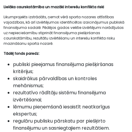
Lielāka caurskatāmība un mazāki interešu konflikta riski
Likumprojekts izstrādāts, ņemot vērā sporta nozares attīstības
vajadzības, kā arī izvērtējumos identificētos izaicinājumus publiskā
finansējuma sadalē. Pēdējos gados veiktie izvērtējumi norādījušas
uz nepieciešamību stiprināt finansējuma piešķiršanas
caurskatāmību, rezultātu izvērtēšanu un interešu konflikta risku
mazināšanu sporta nozarē.
Tādēļ fonds paredz:
publiski pieejamus finansējuma piešķiršanas
kritērijus;
skaidrākus pārvaldības un kontroles
mehānismus;
rezultatīvo rādītāju sistēmu finansējuma
izvērtēšanai;
lēmumu pieņemšanā iesaistīt neatkarīgus
ekspertus;
regulāru publisku pārskatu par piešķirto
finansējumu un sasniegtajiem rezultātiem.