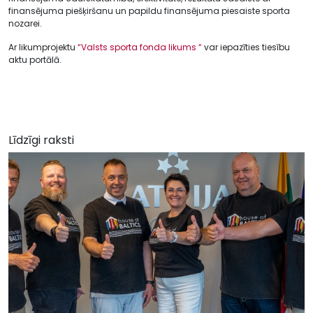
finansējuma piešķiršanu un papildu finansējuma piesaiste sporta
nozarei.
Ar likumprojektu
“Valsts sporta fonda likums “
var iepazīties tiesību
aktu portālā.
Līdzīgi raksti