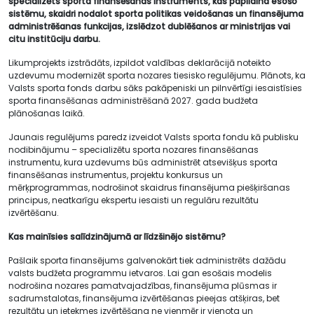
specializēts sporta finansēšanas instruments, kas papildina esošo
sistēmu, skaidri nodalot sporta politikas veidošanas un finansējuma
administrēšanas funkcijas, izslēdzot dublēšanos ar ministrijas vai
citu institūciju darbu.
Likumprojekts izstrādāts, izpildot valdības deklarācijā noteikto
uzdevumu modernizēt sporta nozares tiesisko regulējumu. Plānots, ka
Valsts sporta fonds darbu sāks pakāpeniski un pilnvērtīgi iesaistīsies
sporta finansēšanas administrēšanā 2027. gada budžeta
plānošanas laikā.
Jaunais regulējums paredz izveidot Valsts sporta fondu kā publisku
nodibinājumu – specializētu sporta nozares finansēšanas
instrumentu, kura uzdevums būs administrēt atsevišķus sporta
finansēšanas instrumentus, projektu konkursus un
mērķprogrammas, nodrošinot skaidrus finansējuma piešķiršanas
principus, neatkarīgu ekspertu iesaisti un regulāru rezultātu
izvērtēšanu.
Kas mainīsies salīdzinājumā ar līdzšinējo sistēmu?
Pašlaik sporta finansējums galvenokārt tiek administrēts dažādu
valsts budžeta programmu ietvaros. Lai gan esošais modelis
nodrošina nozares pamatvajadzības, finansējuma plūsmas ir
sadrumstalotas, finansējuma izvērtēšanas pieejas atšķiras, bet
rezultātu un ietekmes izvērtēšana ne vienmēr ir vienota un