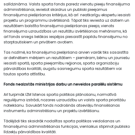
salīdzināma. Valsts sporta fonds paredz vienotu pieeju finansējuma
administrēšanai, ieviešot skaidrus un publiski pieejamus
finansējuma piešķiršanas kritērijus, kā arī neatkarīgu ekspertu iesaisti
projektu un programmu izvērtēšanā. Tāpat tiks ieviesta uz datiem un
rezultātiem balstīta finansējuma piešķiršanas pieeja, vienots
finansējuma uzraudzības un rezultātu izvērtēšanas mehānisms, kā
arī fonds sniegs lielākas iespējas piesaistīt papildu finansējumu no
starptautiskiem un privātiem avotiem.
Tas nozīmē, ka finansējuma piešķiršana arvien vairāk tiks sasaistīta
ar definētiem mērķiem un rezultātiem – piemēram, bērnu un jauniešu
iesaisti sportā, sporta pieejamību reģionos, sporta organizāciju
pārvaldības kvalitāti, augstu sasniegumu sporta rezultātiem vai
tautas sporta attīstību.
Fonds neaizstās ministrijas darbu un neveidos paralēlu sistēmu
Arī turpmāk IZM īstenos sporta politikas plānošanu, normatīvā
regulējuma izstrādi, nozares uzraudzību un valsts sporta prioritāšu
noteikšanu. Savukārt fonds nodrošinās atsevišķu finansēšanas
instrumentu administrēšanu un projektu izvērtēšanu.
Tādējādi tiks skaidrāk nodalītas sporta politikas veidošanas un
finansējuma administrēšanas funkcijas, vienlaikus stiprinot publisko
līdzekļu pārvaldības kvalitāti.