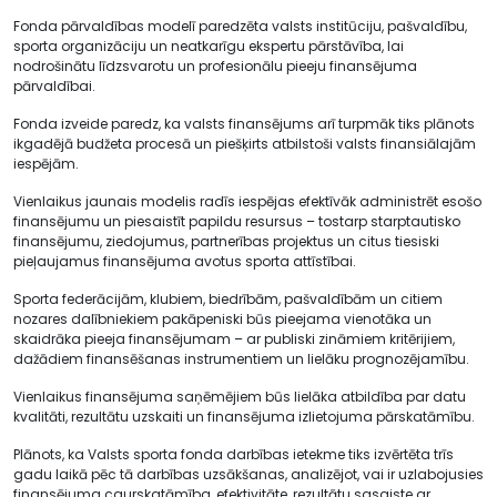
Fonda pārvaldības modelī paredzēta valsts institūciju, pašvaldību,
sporta organizāciju un neatkarīgu ekspertu pārstāvība, lai
nodrošinātu līdzsvarotu un profesionālu pieeju finansējuma
pārvaldībai.
Fonda izveide paredz, ka valsts finansējums arī turpmāk tiks plānots
ikgadējā budžeta procesā un piešķirts atbilstoši valsts finansiālajām
iespējām.
Vienlaikus jaunais modelis radīs iespējas efektīvāk administrēt esošo
finansējumu un piesaistīt papildu resursus – tostarp starptautisko
finansējumu, ziedojumus, partnerības projektus un citus tiesiski
pieļaujamus finansējuma avotus sporta attīstībai.
Sporta federācijām, klubiem, biedrībām, pašvaldībām un citiem
nozares dalībniekiem pakāpeniski būs pieejama vienotāka un
skaidrāka pieeja finansējumam – ar publiski zināmiem kritērijiem,
dažādiem finansēšanas instrumentiem un lielāku prognozējamību.
Vienlaikus finansējuma saņēmējiem būs lielāka atbildība par datu
kvalitāti, rezultātu uzskaiti un finansējuma izlietojuma pārskatāmību.
Plānots, ka Valsts sporta fonda darbības ietekme tiks izvērtēta trīs
gadu laikā pēc tā darbības uzsākšanas, analizējot, vai ir uzlabojusies
finansējuma caurskatāmība, efektivitāte, rezultātu sasaiste ar