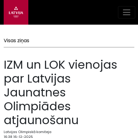
Visas ziņas
IZM un LOK vienojas
par Latvijas
Jaunatnes
Olimpiādes
atjaunošanu
Latvijas Olimpiskā komiteja
16:38 16-12-2025