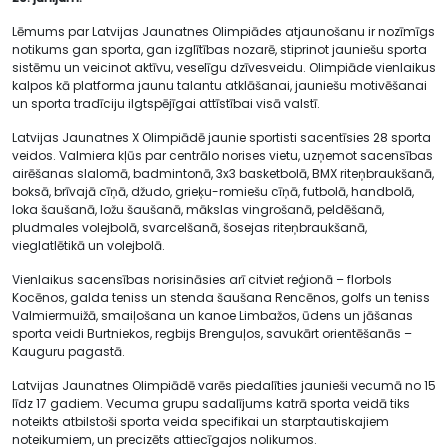
Lēmums par Latvijas Jaunatnes Olimpiādes atjaunošanu ir nozīmīgs
notikums gan sporta, gan izglītības nozarē, stiprinot jauniešu sporta
sistēmu un veicinot aktīvu, veselīgu dzīvesveidu. Olimpiāde vienlaikus
kalpos kā platforma jaunu talantu atklāšanai, jauniešu motivēšanai
un sporta tradīciju ilgtspējīgai attīstībai visā valstī.
Latvijas Jaunatnes X Olimpiādē jaunie sportisti sacentīsies 28 sporta
veidos. Valmiera kļūs par centrālo norises vietu, uzņemot sacensības
airēšanas slalomā, badmintonā, 3x3 basketbolā, BMX riteņbraukšanā,
boksā, brīvajā cīņā, džudo, grieķu-romiešu cīņā, futbolā, handbolā,
loka šaušanā, ložu šaušanā, mākslas vingrošanā, peldēšanā,
pludmales volejbolā, svarcelšanā, šosejas riteņbraukšanā,
vieglatlētikā un volejbolā.
Vienlaikus sacensības norisināsies arī citviet reģionā – florbols
Kocēnos, galda teniss un stenda šaušana Rencēnos, golfs un teniss
Valmiermuižā, smaiļošana un kanoe Limbažos, ūdens un jāšanas
sporta veidi Burtniekos, regbijs Brenguļos, savukārt orientēšanās –
Kauguru pagastā.
Latvijas Jaunatnes Olimpiādē varēs piedalīties jaunieši vecumā no 15
līdz 17 gadiem. Vecuma grupu sadalījums katrā sporta veidā tiks
noteikts atbilstoši sporta veida specifikai un starptautiskajiem
noteikumiem, un precizēts attiecīgajos nolikumos.