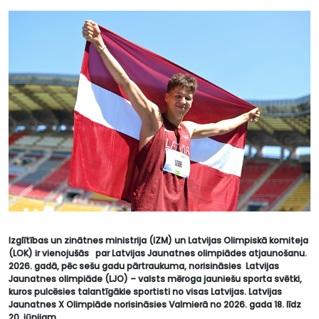
Izglītības un zinātnes ministrija (IZM) un Latvijas Olimpiskā komiteja
(LOK) ir vienojušās par Latvijas Jaunatnes olimpiādes atjaunošanu.
2026. gadā, pēc sešu gadu pārtraukuma, norisināsies Latvijas
Jaunatnes olimpiāde (LJO) – valsts mēroga jauniešu sporta svētki,
kuros pulcēsies talantīgākie sportisti no visas Latvijas. Latvijas
Jaunatnes X Olimpiāde norisināsies Valmierā no 2026. gada 18. līdz
20. jūnijam.