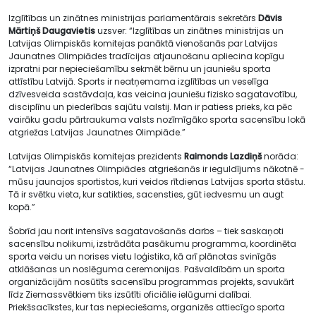
Izglītības un zinātnes ministrijas parlamentārais sekretārs
Dāvis
Mārtiņš Daugavietis
uzsver: “Izglītības un zinātnes ministrijas un
Latvijas Olimpiskās komitejas panāktā vienošanās par Latvijas
Jaunatnes Olimpiādes tradīcijas atjaunošanu apliecina kopīgu
izpratni par nepieciešamību sekmēt bērnu un jauniešu sporta
attīstību Latvijā. Sports ir neatņemama izglītības un veselīga
dzīvesveida sastāvdaļa, kas veicina jauniešu fizisko sagatavotību,
disciplīnu un piederības sajūtu valstij. Man ir patiess prieks, ka pēc
vairāku gadu pārtraukuma valsts nozīmīgāko sporta sacensību lokā
atgriežas Latvijas Jaunatnes Olimpiāde.”
Latvijas Olimpiskās komitejas prezidents
Raimonds Lazdiņš
norāda:
“Latvijas Jaunatnes Olimpiādes atgriešanās ir ieguldījums nākotnē -
mūsu jaunajos sportistos, kuri veidos rītdienas Latvijas sporta stāstu.
Tā ir svētku vieta, kur satikties, sacensties, gūt iedvesmu un augt
kopā.”
Šobrīd jau norit intensīvs sagatavošanās darbs – tiek saskaņoti
sacensību nolikumi, izstrādāta pasākumu programma, koordinēta
sporta veidu un norises vietu loģistika, kā arī plānotas svinīgās
atklāšanas un noslēguma ceremonijas. Pašvaldībām un sporta
organizācijām nosūtīts sacensību programmas projekts, savukārt
līdz Ziemassvētkiem tiks izsūtīti oficiālie ielūgumi dalībai.
Priekšsacīkstes, kur tas nepieciešams, organizēs attiecīgo sporta