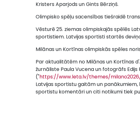
Kristers Aparjods un Gints Bērziņš.
Olimpisko spēļu sacensības tiešraidē trans
Vēsturē 25. ziemas olimpiskajās spēlēs Latv
sportistiem. Latvijas sportisti startēs devi
Milānas un Kortīnas olimpiskās spēles noris
Par aktualitātēm no Milānas un Kortīnas 
žurnāliste Paula Vucena un fotogrāfs Edijs
("
https://www.leta.lv/themes/milano2026
Latvijas sportistu gaitām un panākumiem, 
sportistu komentāri un citi notikumi tiek p