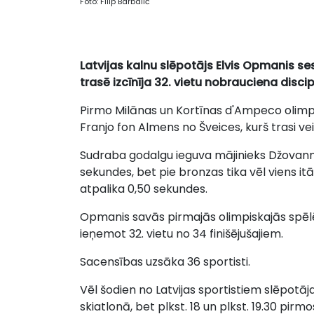
Foto: Filip Barbalič
Latvijas kalnu slēpotājs Elvis Opmanis s
trasē izcīnīja 32. vietu nobrauciena discip
Pirmo Milānas un Kortīnas d'Ampeco olimpi
Franjo fon Almens no Šveices, kurš trasi ve
Sudraba godalgu ieguva mājinieks Džovanni
sekundes, bet pie bronzas tika vēl viens it
atpalika 0,50 sekundes.
Opmanis savās pirmajās olimpiskajās spēlē
ieņemot 32. vietu no 34 finišējušajiem.
Sacensības uzsāka 36 sportisti.
Vēl šodien no Latvijas sportistiem slēpotāja
skiatlonā, bet plkst. 18 un plkst. 19.30 pir