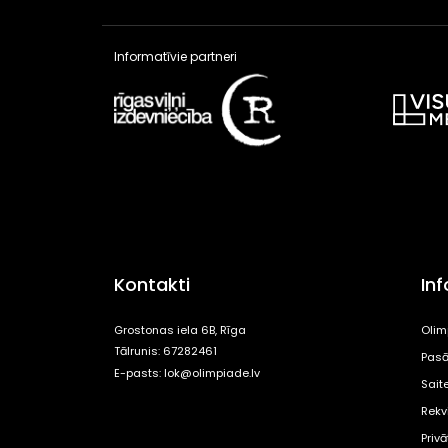
Informatīvie partneri
Kontakti
In
Grostonas iela 6B, Rīga
Olim
Tālrunis: 67282461
Pasā
E-pasts:
lok@olimpiade.lv
Sait
Rekvi
Priv