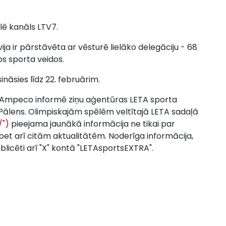
lē kanāls LTV7.
ija ir pārstāvēta ar vēsturē lielāko delegāciju - 68
ņos sporta veidos.
ināsies līdz 22. februārim.
d'Ampeco informē ziņu aģentūras LETA sporta
 Pālens. Olimpiskajām spēlēm veltītajā LETA sadaļā
/")
pieejama jaunākā informācija ne tikai par
bet arī citām aktualitātēm. Noderīga informācija,
ublicēti arī "X" kontā "LETAsportsEXTRA".