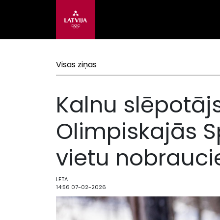
Visas ziņas
Kalnu slēpotā
Olimpiskajās Sp
vietu nobrauc
LETA
14:56 07-02-2026