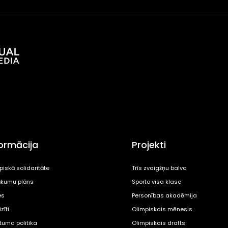
formācija
Projekti
piskā solidaritāte
Trīs zvaigžņu balva
kumu plāns
Sporto visa klase
es
Personības akadēmija
zīti
Olimpiskais mēnesis
ātuma politika
Olimpiskais drafts