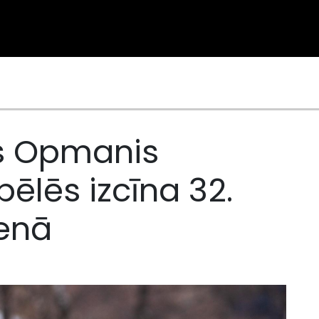
js Opmanis
ēlēs izcīna 32.
ienā