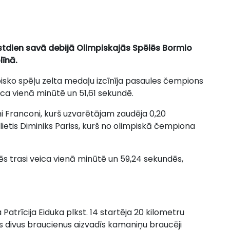
estdien savā debijā Olimpiskajās Spēlēs Bormio
līnā.
sko spēļu zelta medaļu izcīnīja pasaules čempions
ica vienā minūtē un 51,61 sekundē.
 Franconi, kurš uzvarētājam zaudēja 0,20
ālietis Diminiks Pariss, kurš no olimpiskā čempiona
s trasi veica vienā minūtē un 59,24 sekundēs,
 Patrīcija Eiduka plkst. 14 startēja 20 kilometru
mos divus braucienus aizvadīs kamaniņu braucēji