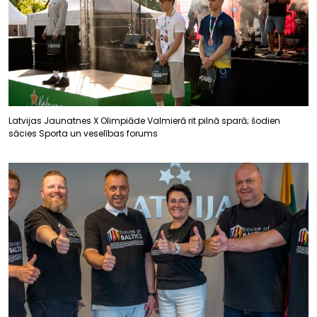
Latvijas Jaunatnes X Olimpiāde Valmierā rit pilnā sparā; šodien
sācies Sporta un veselības forums