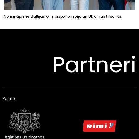
Norisinājusies Baltijas Olimpisko komiteju un Ukrainas tikšanās
Partneri
Partneri