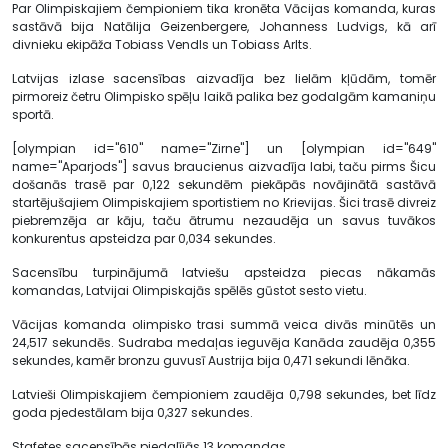
Par Olimpiskajiem čempioniem tika kronēta Vācijas komanda, kuras
sastāvā bija Natālija Geizenbergere, Johanness Ludvigs, kā arī
divnieku ekipāža Tobiass Vendls un Tobiass Arlts.
Latvijas izlase sacensības aizvadīja bez lielām kļūdām, tomēr
pirmoreiz četru Olimpisko spēļu laikā palika bez godalgām kamaniņu
sportā.
[olympian id="610" name="Zirne"] un [olympian id="649"
name="Aparjods"] savus braucienus aizvadīja labi, taču pirms Šicu
došanās trasē par 0,122 sekundēm piekāpās novājinātā sastāvā
startējušajiem Olimpiskajiem sportistiem no Krievijas. Šici trasē divreiz
piebremzēja ar kāju, taču ātrumu nezaudēja un savus tuvākos
konkurentus apsteidza par 0,034 sekundes.
Sacensību turpinājumā latviešu apsteidza piecas nākamās
komandas, Latvijai Olimpiskajās spēlēs gūstot sesto vietu.
Vācijas komanda olimpisko trasi summā veica divās minūtēs un
24,517 sekundēs. Sudraba medaļas ieguvēja Kanāda zaudēja 0,355
sekundes, kamēr bronzu guvusī Austrija bija 0,471 sekundi lēnāka.
Latvieši Olimpiskajiem čempioniem zaudēja 0,798 sekundes, bet līdz
goda pjedestālam bija 0,327 sekundes.
Stafetes sacensībās piedalījās 13 komandas.