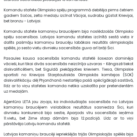
Komandu stafete Olimpisko spēļu programmā debitēja pirms četriem
gadiem Sočos, zelta medaļu izcīnot Vācijai, sudrabu gūstot Krievijai,
bet bronzu - Latvijai.
Komandu stafete kamaniņu braucējiem bija noslēdzošās Olimpisko
spēļu sacensības. Latvijas komandu stafetes izcīnītā sestā vieta ir
dalīts pašmāju kamaniņu braucēju labākais rezultāts olimpiskajās
spēlēs, jo sesto vietu divnieku sacensībās guva arī brāļi Šici.
Pasaules kausa sacensībās komandu stafetē šosezon dominēja
vācieši, kuri tikai divās sacensībās neizcīnīja uzvaras - Kēngiszē tiekot
diskvalificētiem, bet Siguldā piekāpjoties krieviem. Tiesa, Olimpiskie
sportisti no Krievijas Starptautiskās Olimpiskās komitejas (SOK)
diskvalifikāciju dēļ Phjončhanā nestartēja pašā spēcīgākajā sastāvā,
līdz ar to viņu stafetes komanda netika uzskatīta par pretendentēm
uz medaļām.
Aģentūra LETA jau ziņoja, ka individuālajās sacensībās no Latvijas
kamaniņu braucējiem vislabākos rezultātus sasniedza Šici, kuri
divnieku konkurencē bija sestie, Aparjods vīru sacensībās ieņēma
11.vietu, bet Zirne starp dāmām bija 12.pozīcijā. Līdz ar to viņi
pārstāvēja Latviju komandu stafetē.
Latvijas kamaniņu braucēji iepriekšējās trijās Olimpiskajās spēlēs bija