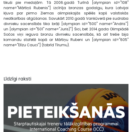
tikuši pie medaļām. Tā 2006.gadā Turīnā [olympian id="108"
name="Mārtiņš Rubenis"] izcīnīja bronzas godalgu, kura Latvijai
kļuva par pirmo Ziemas olimpiskajās spēlēs kopš valstiskās
neatkarības atgūšanas. Savukārt 2010.gadā Vankūverā pie sudraba
divnieku sacensībās tika brāļi [olympian id="500" name="Andris"]
un [olympian id="501" name="Juris)"] Šici, bet 2014.gada Olimpiādē
Sočos viņi ieguva bronzu divnieku sacensībās, kā arī trešie bija
komandu stafetē kopā ar Mārtiņu Rubeni un [olympian id="605"
name="Elīzu Cauci"] (tobrīd Tīrumu).
Līdzīgi raksti