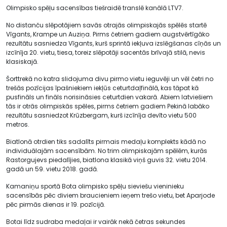
Olimpisko spēļu sacensības tiešraidē translē kanālā LTV7.
No distanču slēpotājiem savās otrajās olimpiskajās spēlēs startē
Vīgants, Krampe un Auziņa. Pirms četriem gadiem augstvērtīgāko
rezultātu sasniedza Vīgants, kurš sprintā iekļuva izslēgšanas cīņās un
izcīnīja 20. vietu, tiesa, toreiz slēpotāji sacentās brīvajā stilā, nevis
klasiskajā.
Šorttrekā no katra slidojuma divu pirmo vietu ieguvēji un vēl četri no
trešās pozīcijas īpašniekiem iekļūs ceturtdaļfinālā, kas tāpat kā
pusfināls un fināls norisināsies ceturtdien vakarā. Abiem latviešiem
tās ir otrās olimpiskās spēles, pirms četriem gadiem Pekinā labāko
rezultātu sasniedzot Krūzbergam, kurš izcīnīja devīto vietu 500
metros.
Biatlonā otrdien tiks sadalīts pirmais medaļu komplekts kādā no
individuālajām sacensībām. No trim olimpiskajām spēlēm, kurās
Rastorgujevs piedalījies, biatlona klasikā viņš guvis 32. vietu 2014.
gadā un 59. vietu 2018. gadā.
Kamaniņu sportā Bota olimpisko spēļu sieviešu vieninieku
sacensībās pēc diviem braucieniem ieņem trešo vietu, bet Aparjode
pēc pirmās dienas ir 19. pozīcijā.
Botai līdz sudraba medaļai ir vairāk nekā četras sekundes