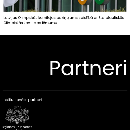
Latvijas Olimpiskās komitejas paziņojums saistībā ar Starptautiskās
Olimpiskās komitejas lēmumu
Partneri
Institucionālie partneri