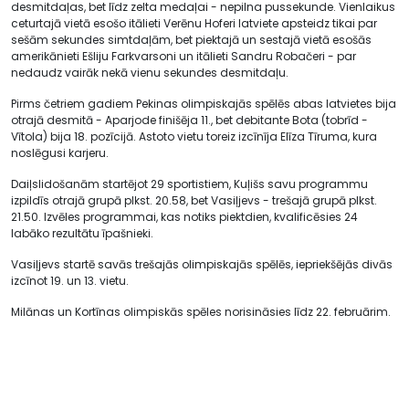
desmitdaļas, bet līdz zelta medaļai - nepilna pussekunde. Vienlaikus
ceturtajā vietā esošo itālieti Verēnu Hoferi latviete apsteidz tikai par
sešām sekundes simtdaļām, bet piektajā un sestajā vietā esošās
amerikānieti Ešliju Farkvarsoni un itālieti Sandru Robačeri - par
nedaudz vairāk nekā vienu sekundes desmitdaļu.
Pirms četriem gadiem Pekinas olimpiskajās spēlēs abas latvietes bija
otrajā desmitā - Aparjode finišēja 11., bet debitante Bota (tobrīd -
Vītola) bija 18. pozīcijā. Astoto vietu toreiz izcīnīja Elīza Tīruma, kura
noslēgusi karjeru.
Daiļslidošanām startējot 29 sportistiem, Kuļišs savu programmu
izpildīs otrajā grupā plkst. 20.58, bet Vasiļjevs - trešajā grupā plkst.
21.50. Izvēles programmai, kas notiks piektdien, kvalificēsies 24
labāko rezultātu īpašnieki.
Vasiļjevs startē savās trešajās olimpiskajās spēlēs, iepriekšējās divās
izcīnot 19. un 13. vietu.
Milānas un Kortīnas olimpiskās spēles norisināsies līdz 22. februārim.