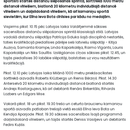
sportisti startēs distanču slēpošanas sprintā, šorttrekā 1000 metru
distancē vīriešiem, biatlonā 20 kilometru individuālajā distancē
vīriešiem un daiļslidošanā vīriešiem, kā arī kamaniņu sportā
sievietēm, kur Elīna Ieva Bota cīnīsies par kādu no medaļām.
Vispirms plkst. 10.15 pēc Latvijas laika Valdifjemmē sāksies
sacensības distanču slēpošanas sprintā klasiskajā stilā. Latvijas
vadošā distanču slēpotāja Patrīcija Eiduka šajā disciplīnā nestartēs,
toties kvalifikācijā piedalīsies pārējie seši latviešu slēpotāji - Kitija
Auziņa, Samanta Krampe, Linda Kaparkalēja, Raimo Vīgants, Lauris
Kaparkalējs un Niks Saulītis. Izslēgšanas cīņas sāksies plkst. 12.45, un
tajās piedalīsies 30 labākie slēpotāji, balstoties uz viņu rezultātiem
kvalifikācijā.
Plkst. 12.10 pēc Latvijas laika Milānā 1000 metru priekšsacīkstes
šorttrekā aizvadīs Roberts Krūzbergs un Reinis Bērziņš. Plkst. 14.30
Anterselvā 20 kilometru individuālajā distancē biatlonā startēs
Andrejs Rastorgujevs, kā arī debitanti Renārs Birkentāls, Rihards
Lozbers un Edgars Mise.
Vakarā plkst. 18 un plkst. 19.30 trešo un ceturto braucienu kamaniņu
sportā aizvadīs patlaban trešajā vietā esošā Elīna Ieva Bota un
Kendija Aparjode. Plkst. 19.30 sāksies sacensības īsajā programmā
daiļslidošanā vīriešiem, un tajās startēs Deniss Vasiļjevs un debitants
Fedirs Kuļišs.