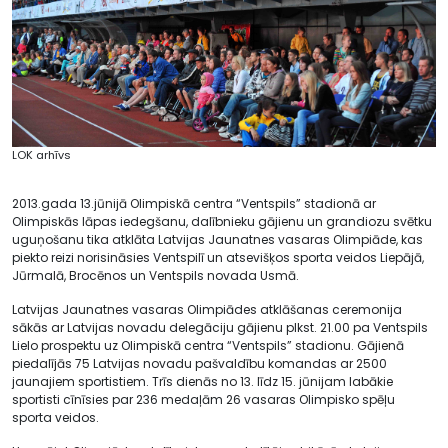
LOK arhīvs
2013.gada 13.jūnijā Olimpiskā centra “Ventspils” stadionā ar
Olimpiskās lāpas iedegšanu, dalībnieku gājienu un grandiozu svētku
uguņošanu tika atklāta Latvijas Jaunatnes vasaras Olimpiāde, kas
piekto reizi norisināsies Ventspilī un atsevišķos sporta veidos Liepājā,
Jūrmalā, Brocēnos un Ventspils novada Usmā.
Latvijas Jaunatnes vasaras Olimpiādes atklāšanas ceremonija
sākās ar Latvijas novadu delegāciju gājienu plkst. 21.00 pa Ventspils
Lielo prospektu uz Olimpiskā centra “Ventspils” stadionu. Gājienā
piedalījās 75 Latvijas novadu pašvaldību komandas ar 2500
jaunajiem sportistiem. Trīs dienās no 13. līdz 15. jūnijam labākie
sportisti cīnīsies par 236 medaļām 26 vasaras Olimpisko spēļu
sporta veidos.