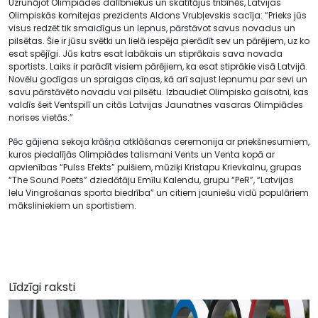
Uzrunājot Olimpiādes dalībniekus un skatītājus tribīnēs, Latvijas
Olimpiskās komitejas prezidents Aldons Vrubļevskis sacīja: “Prieks jūs
visus redzēt tik smaidīgus un lepnus, pārstāvot savus novadus un
pilsētas. Šie ir jūsu svētki un lielā iespēja pierādīt sev un pārējiem, uz ko
esat spējīgi. Jūs katrs esat labākais un stiprākais sava novada
sportists. Laiks ir parādīt visiem pārējiem, ka esat stiprākie visā Latvijā.
Novēlu godīgas un spraigas cīņas, kā arī sajust lepnumu par sevi un
savu pārstāvēto novadu vai pilsētu. Izbaudiet Olimpisko gaisotni, kas
valdīs šeit Ventspilī un citās Latvijas Jaunatnes vasaras Olimpiādes
norises vietās.”
Pēc gājiena sekoja krāšņa atklāšanas ceremonija ar priekšnesumiem,
kuros piedalījās Olimpiādes talismani Vents un Venta kopā ar
apvienības “Pulss Efekts” puišiem, mūziķi Kristapu Krievkalnu, grupas
“The Sound Poets” dziedātāju Emīlu Kalendu, grupu “PeR”, “Latvijas
Ielu Vingrošanas sporta biedrība” un citiem jauniešu vidū populāriem
māksliniekiem un sportistiem.
Līdzīgi raksti