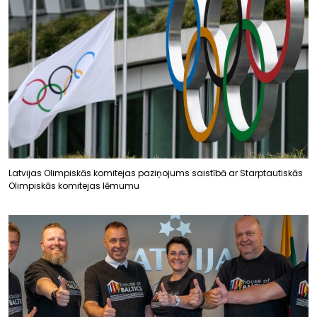
Latvijas Olimpiskās komitejas paziņojums saistībā ar Starptautiskās
Olimpiskās komitejas lēmumu