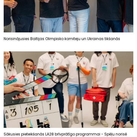
Norisinājusies Baltijas Olimpisko komiteju un Ukrainas tikšanās
Sākusies pieteikšanās LA28 brīvprātīgo programmai - Spēļu norisē