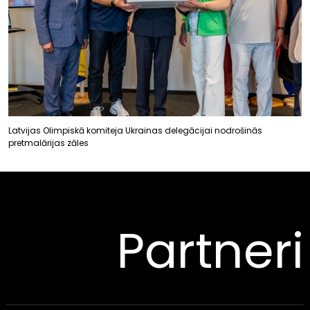
Latvijas Olimpiskā komiteja Ukrainas delegācijai nodrošinās
pretmalārijas zāles
Partneri