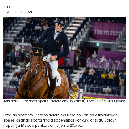
LETA
15:30 04-08-2021
Tokija2020: Jāšanas sports (Neretnieks un Valour). Foto: LOK/ Mikus Kļaviņš
Latvijas sportists Kristaps Neretnieks trešdien Tokijas olimpiskajās
spēlēs jāšanas sportā fināla sacensībās konkūrā ar zirgu Valour
nopelnīja 13 soda punktus un ieņēma 23.vietu.