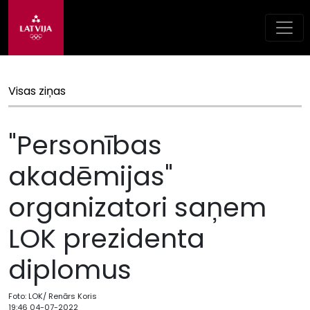
Visas ziņas
"Personības
akadēmijas"
organizatori saņem
LOK prezidenta
diplomus
Foto: LOK/ Renārs Koris
19:46 04-07-2022