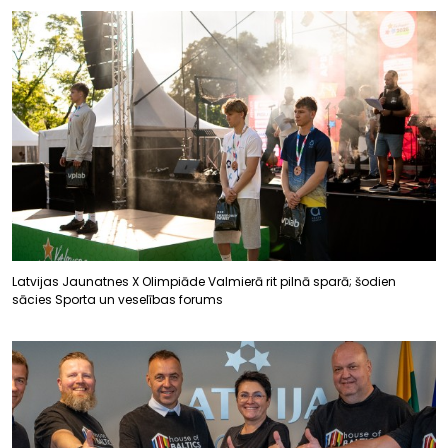
Latvijas Jaunatnes X Olimpiāde Valmierā rit pilnā sparā; šodien
sācies Sporta un veselības forums