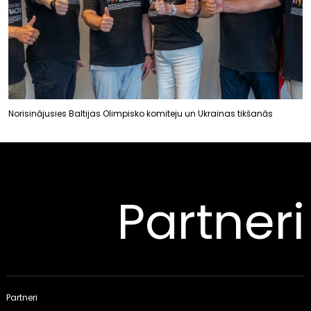
Norisinājusies Baltijas Olimpisko komiteju un Ukrainas tikšanās
Partneri
Partneri