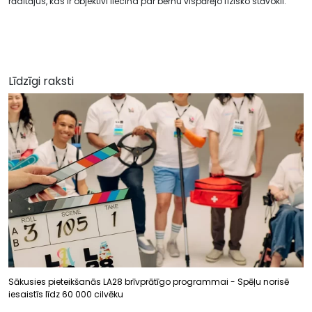
rādītājus, kas ir objektīvi liecina par bērnu vispārējo fizisko stāvokli.
Līdzīgi raksti
Sākusies pieteikšanās LA28 brīvprātīgo programmai - Spēļu norisē
iesaistīs līdz 60 000 cilvēku