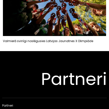
Valmierā svinīgi noslēgusies Latvijas Jaunatnes X Olimpiāde
Partneri
Partneri