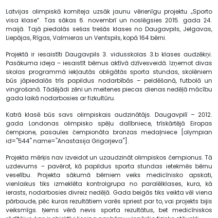
Latvijas olimpiskā komiteja uzsāk jaunu vērienīgu projektu „Sporto
visa klase”. Tas sākas 6. novembrī un noslēgsies 2015. gada 24.
maijā. Tajā piedalās sešas trešās klases no Daugavpils, Jelgavas,
Liepājas, Rīgas, Valmieras un Ventspils, kopā 164 bērni.
Projektā ir iesaistīti Daugavpils 3. vidusskolas 3.b klases audzēkņi.
Pasākuma ideja – iesaistīt bērnus aktīvā dzīvesveidā. Izņemot divas
skolas programmā iekļautās obligātās sporta stundas, skolēniem
būs jāpiedalās trīs papildus nodarbībās – peldēšanā, futbolā un
vingrošanā. Tādējādi zēni un meitenes piecas dienas nedēļā mācību
gada laikā nodarbosies ar fizkultūru.
Katrā klasē būs savs olimpiskais audzinātājs. Daugavpilī – 2012.
gada Londonas olimpisko spēļu dalībniece, trīskārtējā Eiropas
čempione, pasaules čempionāta bronzas medaļniece [olympian
id="544" name="Anastasija Grigorjeva"].
Projekta mērķis nav izveidot un uzaudzināt olimpiskos čempionus. Tā
uzdevums – pavērot, kā papildus sporta stundas ietekmēs bērnu
veselību. Projekta sākumā bērniem veiks medicīnisko apskati,
vienlaikus tiks izmeklēta kontrolgrupa no paralēlklases, kura, kā
ierasts, nodarbosies divreiz nedēļā. Gada beigās tiks veikta vēl viena
pārbaude, pēc kuras rezultātiem varēs spriest par to, vai projekts bijis
veiksmīgs. Ņems vērā nevis sporta rezultātus, bet medicīniskos