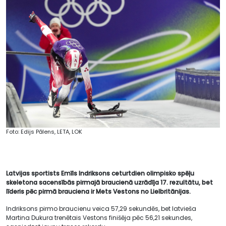
Foto: Edijs Pālens, LETA, LOK
Latvijas sportists Emīls Indriksons ceturtdien olimpisko spēļu
skeletona sacensībās pirmajā braucienā uzrādīja 17. rezultātu, bet
līderis pēc pirmā brauciena ir Mets Vestons no Lielbritānijas.
Indriksons pirmo braucienu veica 57,29 sekundēs, bet latvieša
Martina Dukura trenētais Vestons finišēja pēc 56,21 sekundes,