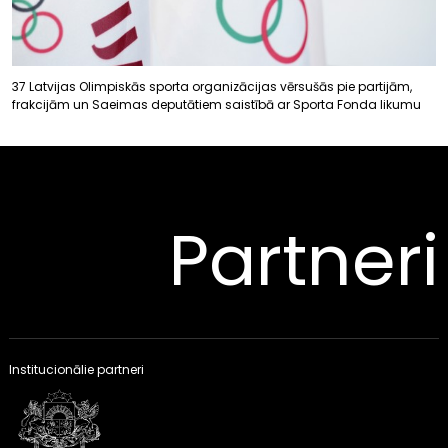
37 Latvijas Olimpiskās sporta organizācijas vērsušās pie partijām,
frakcijām un Saeimas deputātiem saistībā ar Sporta Fonda likumu
Partneri
Institucionālie partneri