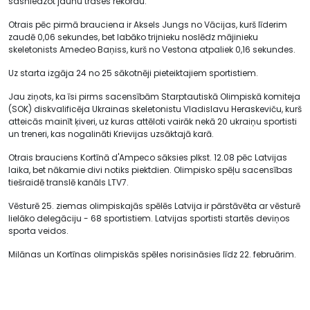
sasniedzot jaunu trases rekordu.
Otrais pēc pirmā brauciena ir Aksels Jungs no Vācijas, kurš līderim
zaudē 0,06 sekundes, bet labāko trijnieku noslēdz mājinieku
skeletonists Amedeo Baņiss, kurš no Vestona atpaliek 0,16 sekundes.
Uz starta izgāja 24 no 25 sākotnēji pieteiktajiem sportistiem.
Jau ziņots, ka īsi pirms sacensībām Starptautiskā Olimpiskā komiteja
(SOK) diskvalificēja Ukrainas skeletonistu Vladislavu Heraskeviču, kurš
atteicās mainīt ķiveri, uz kuras attēloti vairāk nekā 20 ukraiņu sportisti
un treneri, kas nogalināti Krievijas uzsāktajā karā.
Otrais brauciens Kortīnā d'Ampeco sāksies plkst. 12.08 pēc Latvijas
laika, bet nākamie divi notiks piektdien. Olimpisko spēļu sacensības
tiešraidē translē kanāls LTV7.
Vēsturē 25. ziemas olimpiskajās spēlēs Latvija ir pārstāvēta ar vēsturē
lielāko delegāciju - 68 sportistiem. Latvijas sportisti startēs deviņos
sporta veidos.
Milānas un Kortīnas olimpiskās spēles norisināsies līdz 22. februārim.