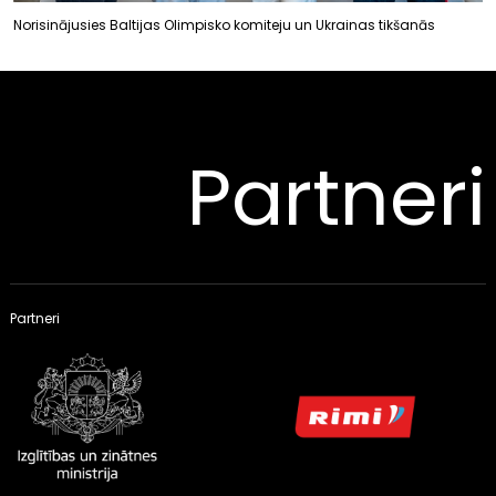
Norisinājusies Baltijas Olimpisko komiteju un Ukrainas tikšanās
Partneri
Partneri