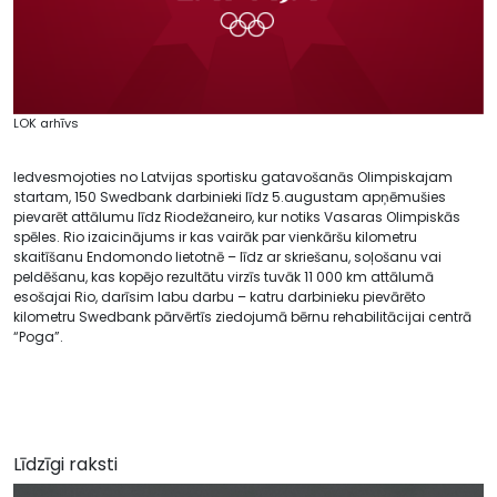
LOK arhīvs
Iedvesmojoties no Latvijas sportisku gatavošanās Olimpiskajam
startam, 150 Swedbank darbinieki līdz 5.augustam apņēmušies
pievarēt attālumu līdz Riodežaneiro, kur notiks Vasaras Olimpiskās
spēles. Rio izaicinājums ir kas vairāk par vienkāršu kilometru
skaitīšanu Endomondo lietotnē – līdz ar skriešanu, soļošanu vai
peldēšanu, kas kopējo rezultātu virzīs tuvāk 11 000 km attālumā
esošajai Rio, darīsim labu darbu – katru darbinieku pievārēto
kilometru Swedbank pārvērtīs ziedojumā bērnu rehabilitācijai centrā
“Poga”.
Līdzīgi raksti