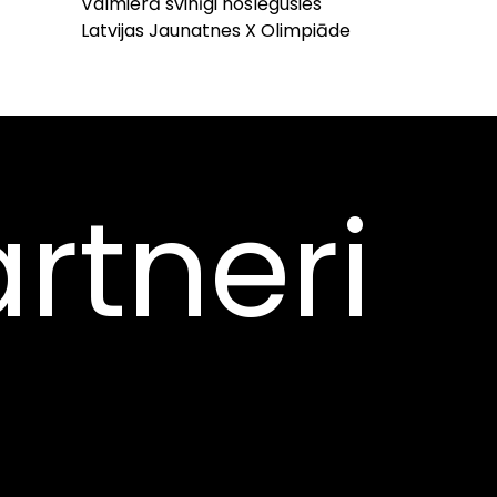
Valmierā svinīgi noslēgusies
Latvijas Jaunatnes X Olimpiāde
rtneri