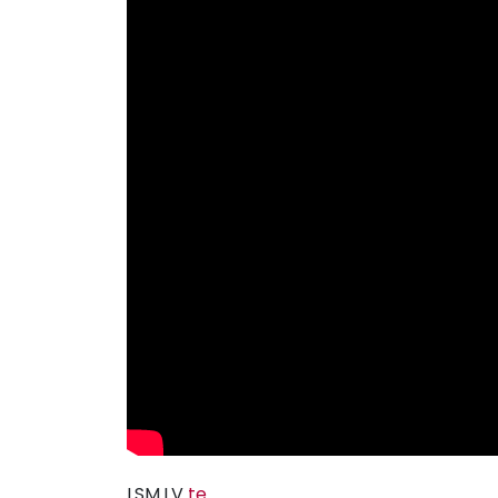
LSM.LV
te