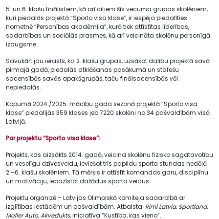
5. un 6. klašu finālistiem, kā arī citiem šīs vecuma grupas skolēniem,
kuri piedalās projektā “Sporto visa klase”, ir iespēja piedalīties
nometnē “Personības akadēmija”, kurā tiek attīstītas līderības,
sadarbības un sociālās prasmes, kā arī veicināta skolēnu personīgā
izaugsme.
Savukārt jau ierasts, ka 2. klašu grupas, uzsākot dalību projektā savā
pirmajā gadā, piedalās atklāšanas pasākumā un stafešu
sacensībās savās apakšgrupās, taču finālsacensībās vēl
nepiedalās.
Kopumā 2024./2025. mācību gada sezonā projektā “Sporto visa
klase” piedalījās 359 klases jeb 7220 skolēni no 34 pašvaldībām visā
Latvijā.
Par projektu “Sporto visa klase”:
Projekts, kas aizsākts 2014. gadā, veicina skolēnu fizisko sagatavotību
un veselīgu dzīvesveidu, ieviešot trīs papildu sporta stundas nedēļā
2.–6. klašu skolēniem. Tā mērķis ir attīstīt komandas garu, disciplīnu
un motivāciju, iepazīstot dažādus sporta veidus.
Projektu organizē – Latvijas Olimpiskā komiteja sadarbībā ar
izglītības iestādēm un pašvaldībām. Atbalsta:
Rimi Latvia, Sportland,
Moller Auto, Akvedukts
, iniciatīva “Kustība, kas vieno”.