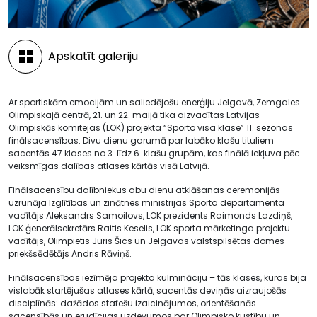
Apskatīt galeriju
Ar sportiskām emocijām un saliedējošu enerģiju Jelgavā, Zemgales
Olimpiskajā centrā, 21. un 22. maijā tika aizvadītas Latvijas
Olimpiskās komitejas (LOK) projekta “Sporto visa klase” 11. sezonas
finālsacensības. Divu dienu garumā par labāko klašu tituliem
sacentās 47 klases no 3. līdz 6. klašu grupām, kas finālā iekļuva pēc
veiksmīgas dalības atlases kārtās visā Latvijā.
Finālsacensību dalībniekus abu dienu atklāšanas ceremonijās
uzrunāja Izglītības un zinātnes ministrijas Sporta departamenta
vadītājs Aleksandrs Samoilovs, LOK prezidents Raimonds Lazdiņš,
LOK ģenerālsekretārs Raitis Keselis, LOK sporta mārketinga projektu
vadītājs, Olimpietis Juris Šics un Jelgavas valstspilsētas domes
priekšsēdētājs Andris Rāviņš.
Finālsacensības iezīmēja projekta kulmināciju – tās klases, kuras bija
vislabāk startējušas atlases kārtā, sacentās deviņās aizraujošās
disciplīnās: dažādos stafešu izaicinājumos, orientēšanās
sacensībās un erudīcijas uzdevumos par Olimpisko kustību un