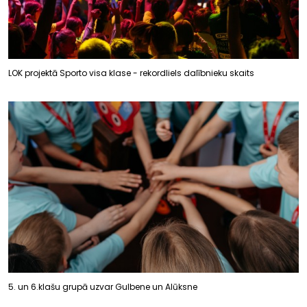
LOK projektā Sporto visa klase - rekordliels dalībnieku skaits
5. un 6.klašu grupā uzvar Gulbene un Alūksne