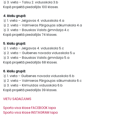
🥉 3. vieta – Talsu 2. vidusskola 3.b
Kopā projektā piedalījās 100 klases.
4. klašu grupā:
🥇 1. vieta – Jelgavas 4. vidusskola 4.a
🥈 2. vieta – Valmieras Pārgaujas sākumskola 4.a
🥉 3. vieta – Bauskas Valsts ģimnāzija 4.c
Kopā projektā piedalījās 74 klases.
5. klašu grupā:
🥇 1. vieta – Jelgavas 4. vidusskola 5.c
🥈 2. vieta – Gulbenes novada vidusskola 5.u
🥉 3. vieta – Bauskas Valsts ģimnāzija 5.a
Kopā projektā piedalījās 68 klases.
6. klašu grupā:
🥇 1. vieta – Gulbenes novada vidusskola 6.b
🥈 2. vieta – Valmieras Pārgaujas sākumskola 6.c
🥉 3. vieta – Krimuldas vidusskola 6.b
Kopā projektā piedalījās 39 klases.
VIETU SADALĪJUMS
Sporto visa klase FACEBOOK lapa
Sporto visa klase INSTAGRAM lapa