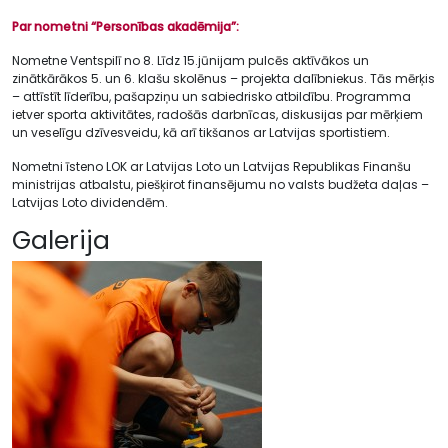
Par nometni “Personības akadēmija”:
Nometne Ventspilī no 8. Līdz 15.jūnijam pulcēs aktīvākos un
zinātkārākos 5. un 6. klašu skolēnus – projekta dalībniekus. Tās mērķis
– attīstīt līderību, pašapziņu un sabiedrisko atbildību. Programma
ietver sporta aktivitātes, radošās darbnīcas, diskusijas par mērķiem
un veselīgu dzīvesveidu, kā arī tikšanos ar Latvijas sportistiem.
Nometni īsteno LOK ar Latvijas Loto un Latvijas Republikas Finanšu
ministrijas atbalstu, piešķirot finansējumu no valsts budžeta daļas –
Latvijas Loto dividendēm.
Galerija