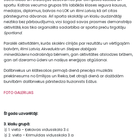
sportu. Katras vecuma grupas trīs labākās klases ieguva kausus,
medaļas, diplomus, balvas no LOK un
Rimi Latvia
, kā arī citas
pārsteiguma dāvanas. Arī sporta skolotāji un klašu audzinātāji
neiztika bez pārbaudījuma, viņi šogad savas prasmes demonstrēja
aktivitātē, kas tika organizēta sadarbība ar sporta preču tirgotāju
Sportland.
Paralēli aktivitātēm, kurās skolēni cīnījās par rezultātu un vērtīgajām
balvām,
Rimi Latvia, Akvedukts
un
Stelpes dabīgais
minerālūdens
nodrošināja bērniem, gan aktivitātes atslodzes brīžiem,
gan arī dzeramo ūdeni un našķus enerģijas atgūšanai.
Dalībniekus un klātesošos pirmajā dienā priecēja muzikāls
priekšnesums no Emīlijas un Reika, bet otrajā dienā ar dažādām
burvībām dalībniekus pārsteidza Iluzionists Edžus.
FOTO GALERIJAS
Šī gada uzvarētāji:
3. klašu grupā:
🥇 1. vieta – Ķekavas vidusskola 3.c
🥈 2. vieta – Krimuldas vidusskola 3.a