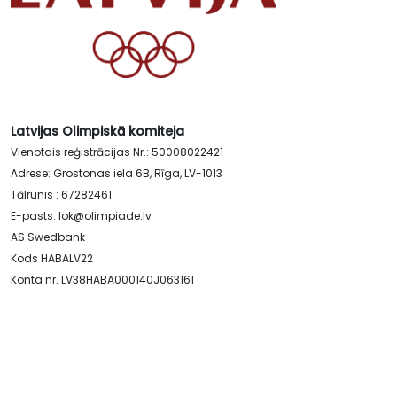
Latvijas Olimpiskā komiteja
Vienotais reģistrācijas Nr.: 50008022421
Adrese: Grostonas iela 6B, Rīga, LV-1013
Tālrunis : 67282461
E-pasts:
lok@olimpiade.lv
AS Swedbank
Kods HABALV22
Konta nr. LV38HABA000140J063161