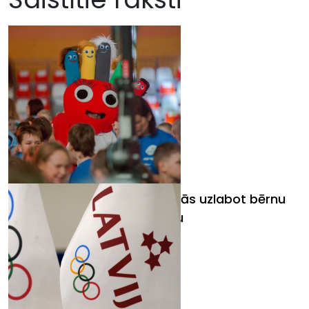
Ar sportisku projektu mēģinās uzlabot bērnu
veselību, stāju un motivāciju