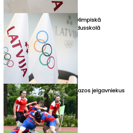
Anastasija Grigorjeva būs Olimpiskā
audzinātāja Daugavpils 3.vidusskolā
Ineta Radeviča iedvesmo mazos jelgavniekus
sportam