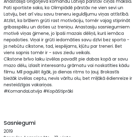
Anastasija Grigorjeva komandu Latvija pārstāv cīņas mākslā.
Pati sportiste saka, ka Olimpiādē pārstāv ne vien sevi un
Latviju, bet arī visu savu treneru ieguldījumu viņas attīstībā.
Atzīst, ka brīžiem grūti rast motivāciju, tomēr vajag stiprināt
gribasspēku un doties uz treniņu. Anastasiju sasniegumiem
motivē viņas ģimene, jo īpaši mazais dēliņš, kurš iemāca
nepadoties. Viņai ir grūti iedomāties savu dzīvi bez sporta -
ja nebūtu cīkstone, tad, iespējams, kļūtu par treneri. Bet
viens sapnis tomēr ir - savs ziedu veikals.
Cīkstone brīvo laiku izvēlas pavadīt pie dabas kopā ar savu
mazo dēlu, izlasīt interesantu grāmatu vai noskatīties kādu
filmu. Mīl pagulēt ilgāk, ja dienas ritms to ļauj. Brokastīs
biežāk izvēlas ceptu, nevis vārītu olu, bet mīļākā ēdienreize ir
nesteidzīgas vakariņas.
#KomandaLatvija #KopāStiprāki
Sasniegumi
2019