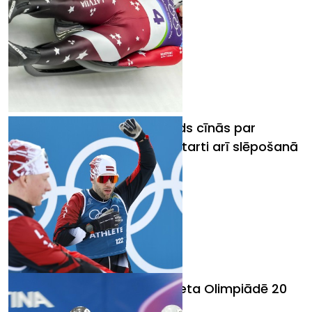
Olimpiskajās spēlēs Aparjods cīnās par
medaļu kamaniņu sportā, starti arī slēpošanā
un biatlonā
Slēpotājam Vīgantam 51. vieta Olimpiādē 20
kilometru skiatlonā