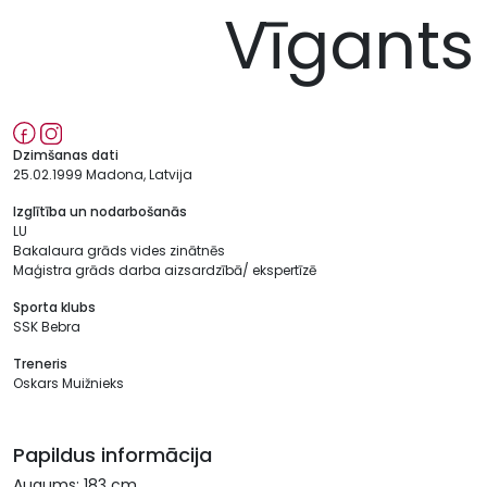
Vīgants
Dzimšanas dati
25.02.1999 Madona, Latvija
Izglītība un nodarbošanās
LU
Bakalaura grāds vides zinātnēs
Maģistra grāds darba aizsardzībā/ ekspertīzē
Sporta klubs
SSK Bebra
Treneris
Oskars Muižnieks
Papildus informācija
Augums: 183 cm