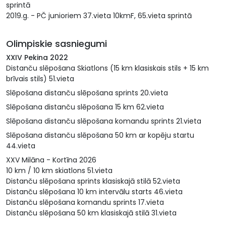
sprintā
2019.g. - PČ junioriem 37.vieta 10kmF, 65.vieta sprintā
Olimpiskie sasniegumi
XXIV Pekina 2022
Distanču slēpošana Skiatlons (15 km klasiskais stils + 15 km
brīvais stils) 51.vieta
Slēpošana distanču slēpošana sprints 20.vieta
Slēpošana distanču slēpošana 15 km 62.vieta
Slēpošana distanču slēpošana komandu sprints 21.vieta
Slēpošana distanču slēpošana 50 km ar kopēju startu
44.vieta
XXV Milāna - Kortīna 2026
10 km / 10 km skiatlons 51.vieta
Distanču slēpošana sprints klasiskajā stilā 52.vieta
Distanču slēpošana 10 km intervālu starts 46.vieta
Distanču slēpošana komandu sprints 17.vieta
Distanču slēpošana 50 km klasiskajā stilā 31.vieta