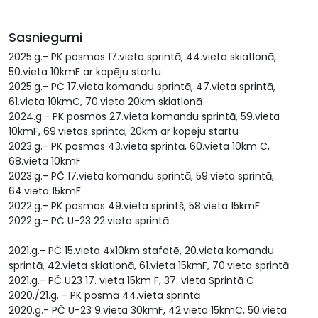
Sasniegumi
2025.g.- PK posmos 17.vieta sprintā, 44.vieta skiatlonā,
50.vieta 10kmF ar kopēju startu
2025.g.- PČ 17.vieta komandu sprintā, 47.vieta sprintā,
61.vieta 10kmC, 70.vieta 20km skiatlonā
2024.g.- PK posmos 27.vieta komandu sprintā, 59.vieta
10kmF, 69.vietas sprintā, 20km ar kopēju startu
2023.g.- PK posmos 43.vieta sprintā, 60.vieta 10km C,
68.vieta 10kmF
2023.g.- PČ 17.vieta komandu sprintā, 59.vieta sprintā,
64.vieta 15kmF
2022.g.- PK posmos 49.vieta sprintš, 58.vieta 15kmF
2022.g.- PČ U-23 22.vieta sprintā
2021.g.- PČ 15.vieta 4x10km stafetē, 20.vieta komandu
sprintā, 42.vieta skiatlonā, 61.vieta 15kmF, 70.vieta sprintā
2021.g.- PČ U23 17. vieta 15km F, 37. vieta Sprintā C
2020./21.g. - PK posmā 44.vieta sprintā
2020.g.- PČ U-23 9.vieta 30kmF, 42.vieta 15kmC, 50.vieta