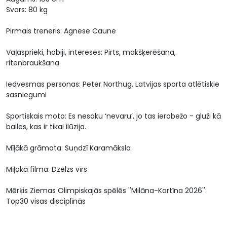
Svars: 80 kg
Pirmais treneris: Agnese Caune
Vaļasprieki, hobiji, intereses: Pirts, makšķerēšana,
riteņbraukšana
Iedvesmas personas: Peter Northug, Latvijas sporta atlētiskie
sasniegumi
Sportiskais moto: Es nesaku ‘nevaru’, jo tas ierobežo - gluži kā
bailes, kas ir tikai ilūzija.
Mīļākā grāmata: Suņdzī Karamāksla
Mīļakā filma: Dzelzs vīrs
Mērķis Ziemas Olimpiskajās spēlēs ''Milāna-Kortīna 2026'':
Top30 visas disciplīnās