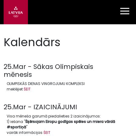
Kalendārs
25.Mar - Sākas Olimpiskais
mēnesis
OLIMPISKĀS DIENAS VINGROJUMU KOMPLEKSI
meklējiet
ŠEIT
25.Mar - IZAICINĀJUMI
Visa mēneša garumā piedalieties 2 izaicinājumos:
1) iešana "
Šķērsojam Eiropu godīgas spēles un miera vārdā
#sportiņā
"
vairāk informācijas
ŠEIT