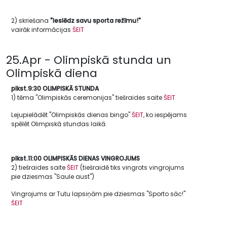
2)
skriešana
"Ieslēdz savu sporta režīmu!"
vairāk informācijas
ŠEIT
25.Apr - Olimpiskā stunda un
Olimpiskā diena
plkst.9:30 OLIMPISKĀ STUNDA
1) tēma "Olimpiskās ceremonijas" tiešraides saite
ŠEIT
Lejupielādēt "Olimpiskās dienas bingo"
ŠEIT
, ko iespējams
spēlēt Olimpiskā stundas laikā.
plkst.11:00 OLIMPISKĀS DIENAS VINGROJUMS
2)
tiešraides saite
ŠEIT
(tiešraidē tiks vingrots vingrojums
pie dziesmas "Saule aust")
Vingrojums ar Tutu lapsiņām pie dziesmas "Sporto sāc!"
ŠEIT