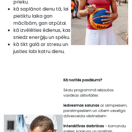
prieku.
kā saplānot dienu tā, lai
pietiktu laika gan
mācībām, gan atpūtai.
kā izvēlēties ēdienus, kas
sniedz enerģiju un spēku.
kā tikt galā ar stresu un
justies labi katru dienu.
Kā noritēs pasākumi?
Skolu programmā iekļautas
vairākas aktivitātes:
Iedvesmas sarunas
ar olimpiešiem,
paralimpiešiem un citiem veselīga
dzīvesveida vēstnešiem.
Interaktīvas darbnīcas
– komandu
spēles, konkursi un praktiski