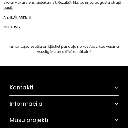
skolai – tikai viens pieteikums).
Rezultāti tiks paziņoti augusta otrajā
pusē.
AIZPILDĪT ANKETU
NOLIKUMS
Izmantojiet iespēju un kļūstiet par daļu no kustības, kas veicina
veselīgāku un aktīvāku nākotni!
Kontakti
Informācija
Adrese: Grostonas iela 6B, Rīga
Olimpiskā solidaritāte
67282461
Mūsu projekti
Pasākumu plāns