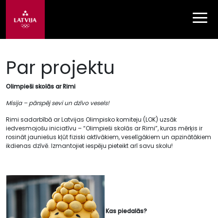
Par projektu
Olimpieši skolās ar Rimi
Misija – pārspēj sevi un dzīvo vesels!
Rimi sadarbībā ar Latvijas Olimpisko komiteju
(LOK) uzsāk
iedvesmojošu iniciatīvu – “Olimpieši skolās ar Rimi”, kuras mērķis ir
rosināt jauniešus kļūt fiziski aktīvākiem, veselīgākiem un apzinātākiem
ikdienas dzīvē. Izmantojiet iespēju pieteikt arī savu skolu!
Kas piedalās?