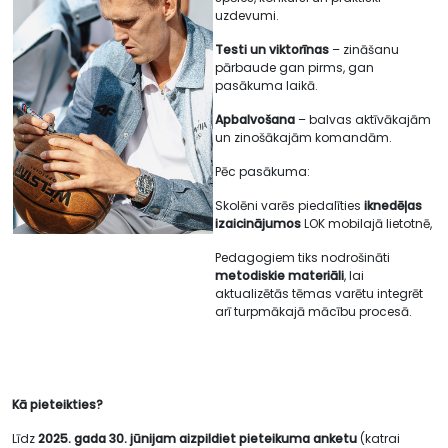
uzdevumi.
Testi un viktorīnas
– zināšanu
pārbaude gan pirms, gan
pasākuma laikā.
Apbalvošana
– balvas aktīvākajām
un zinošākajām komandām.
Pēc pasākuma:
Skolēni varēs piedalīties
iknedēļas
izaicinājumos
LOK mobilajā lietotnē,
Pedagogiem tiks nodrošināti
metodiskie materiāli
, lai
aktualizētās tēmas varētu integrēt
arī turpmākajā mācību procesā.
Kā pieteikties?
Līdz
2025. gada 30. jūnijam aizpildiet pieteikuma anketu
(katrai