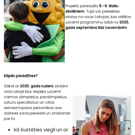
Projekts paredzēts
5.–8. klašu
skolēniem
. Tajā var pieteikties
skolas no visas Latvijas, kas vēlētos
uzņemt programmu laikā no
2025.
gada septembra līdz novembrim
.
Kāpēc piedalīties?
Sākot ar
2025. gada rudeni
, skolām
visā Latvijā būs iespēja uzņemt
ciemos olimpiešus, paralimpiešus,
uztura speciālistus un citas
iedvesmojošas personības, kas
dalīsies savā pieredzē un zināšanās
par to:
kā kustēties viegli un ar