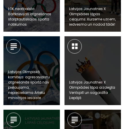
LOK neatbalsta
Latvijas Jaunatnes X
Baltkrievijas atgriešanos
Olimpiādes lāpas
starptautiskajos sporta
ceļojums: Kurzeme uzņem,
notikumos
iedvesmo un nodod tālāk!
Latvijas Olimpiskā
komiteja: agresorvalstu
atgriešanās sportā nav
Latvijas Jaunatnes X
pieļaujama,
Olimpiādes lāpa aizdegta
nepieciešama Ārlietu
Ventspilī un sagaidīta
ministrijas iesaiste
Liepājā