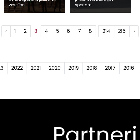
veselība
sportam
‹
1
2
3
4
5
6
7
8
...
214
215
›
23
2022
2021
2020
2019
2018
2017
2016
Partneri