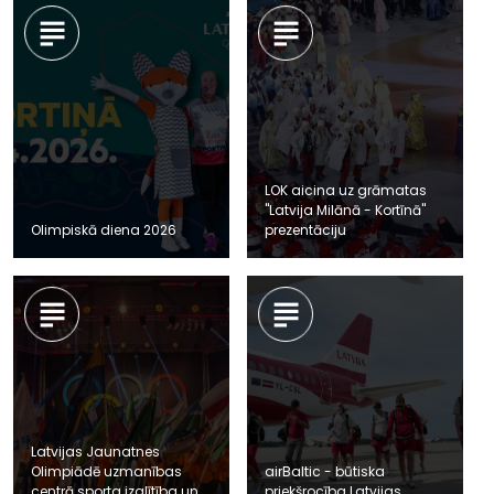
LOK aicina uz grāmatas
''Latvija Milānā - Kortīnā''
Olimpiskā diena 2026
prezentāciju
Latvijas Jaunatnes
Olimpiādē uzmanības
airBaltic - būtiska
centrā sporta izglītība un
priekšrocība Latvijas