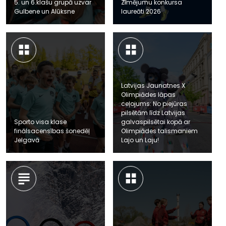
5. un 6.klašu grupā uzvar
Zīmējumu konkursa
Gulbene un Alūksne
laureāti 2026
Latvijas Jaunatnes X
Olimpiādes lāpas
ceļojums: No piejūras
pilsētām līdz Latvijas
Sporto visa klase
galvaspilsētai kopā ar
finālsacensības šonedēļ
Olimpiādes talismaniem
Jelgavā
Lajo un Laju!