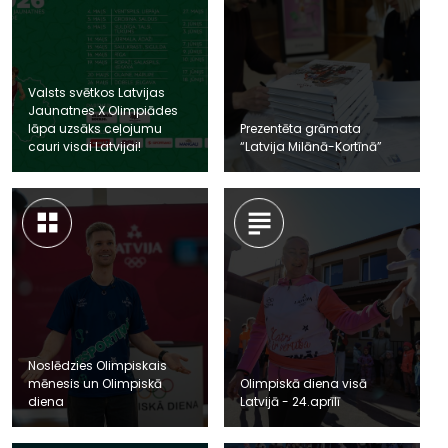
Valsts svētkos Latvijas
Jaunatnes X Olimpiādes
lāpa uzsāks ceļojumu
Prezentēta grāmata
cauri visai Latvijai!
“Latvija Milānā-Kortīnā”
Noslēdzies Olimpiskais
mēnesis un Olimpiskā
Olimpiskā diena visā
diena
Latvijā - 24.aprīlī